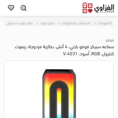
إلكترونيات
السماعات والصوتيات
مكبر صوت
مكبر صوت محمول
فوفو
سماعه سبيكر فوفو بارتي، 4 أنش، بطارية مزدوجة، ريموت
كنترول، RGB، أسود، V-4031