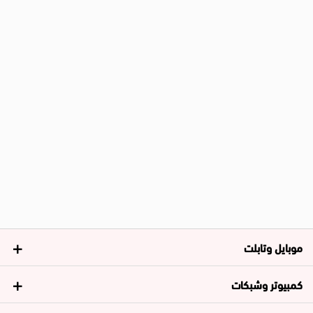
موبايل وتابلت
كمبيوتر وشبكات