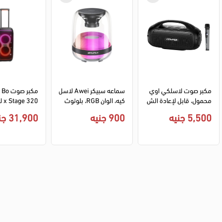
مكبر صوت لاسلكي اوي 
سماعه سبيكر Awei لاسل
مكبر ص
محمول، قابل لإعادة الش
كيه، الوان RGB، بلوتوث 
320
حن، كاريوكي مع ميكروفو
V 5.1، مقاومة للماء، أسو
5,500 جنيه
900 جنيه
31,900 جنيه
ن، مقاوم للماء، بلوتوث 5.
د، Y386
B، أسود
0، أسود، Y886
320UK