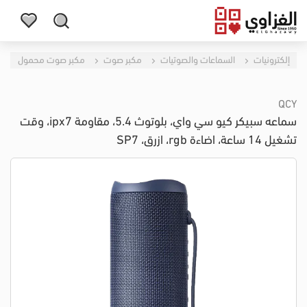
إلكترونيات
السماعات والصوتيات
مكبر صوت
مكبر صوت محمول
QCY
سماعه سبيكر كيو سي واي، بلوتوث 5.4، مقاومة ipx7، وقت
تشغيل 14 ساعة، اضاءة rgb، ازرق، SP7