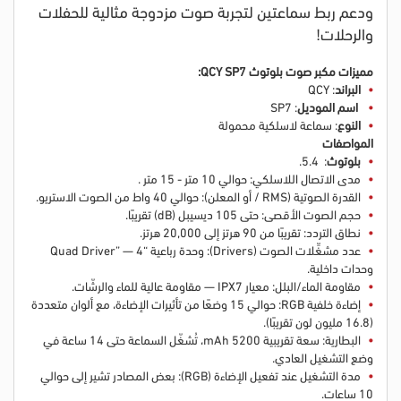
ودعم ربط سماعتين لتجربة صوت مزدوجة مثالية للحفلات
والرحلات!
مميزات مكبر صوت بلوتوث QCY SP7:
البراند
: QCY
اسم الموديل
: SP7
النوع
: سماعة لاسلكية محمولة
المواصفات
بلوتوث
: 5.4.
مدى الاتصال اللاسلكي: حوالي 10 متر - 15 متر .
القدرة الصوتية (RMS / أو المعلن): حوالي 40 واط من الصوت الاستريو.
حجم الصوت الأقصى: حتى 105 ديسيبل (dB) تقريبًا.
نطاق التردد: تقريبًا من 90 هرتز إلى 20,000 هرتز.
عدد مشغِّلات الصوت (Drivers): وحدة رباعية “Quad Driver” — 4
وحدات داخلية.
مقاومة الماء/البلل: معيار IPX7 — مقاومة عالية للماء والرشّات.
إضاءة خلفية RGB: حوالي 15 وضعًا من تأثيرات الإضاءة، مع ألوان متعددة
(16.8 مليون لون تقريبًا).
البطارية: سعة تقريبية 5200 mAh، تُشغّل السماعة حتى 14 ساعة في
وضع التشغيل العادي.
مدة التشغيل عند تفعيل الإضاءة (RGB): بعض المصادر تشير إلى حوالي
10 ساعات.