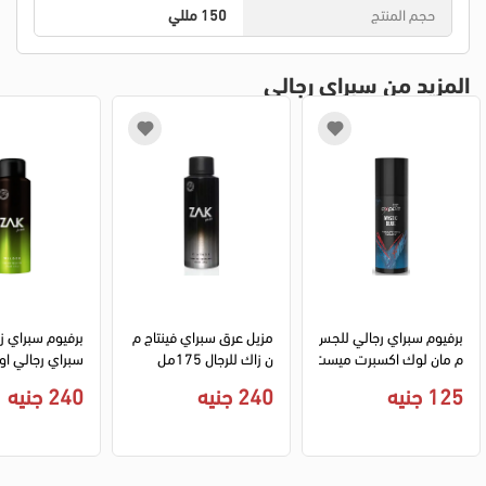
حجم المنتج
150 مللي
المزيد من سبراي رجالي
برفيوم سبراي رجالي للجس
مزيل عرق سبراي فينتاج م
م مان لوك اكسبرت ميست
ن زاك للرجال 175مل
سبراي رجالي او
يك بلو عطر للجسم، 150 
ت، 175 مل
125 جنيه
240 جنيه
240 جنيه
مل