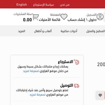
من نحن
سياسة الإسترجاع
English
سلة المشتريات
التسجيل
المفضلة
0.00
دخول \ إنشاء حساب
قائمة الأمنيات
المطبخ والمنزل
أدوات مكتبية
ألعاب و أطفال
المزيد
الاسترجاع
 فلافيا ميجا سبراي رجالي للجسم، 200
يمكنك إرجاع منتجاتك بشكل بسيط وسهل
من خلال موقع الغزاوي
لمعرفة لمزيد
التوصيل
تمتع بتوصيل سريع وأمن عند شراء إحتياجاتك
من موقع الغزاوي
لمعرفة لمزيد