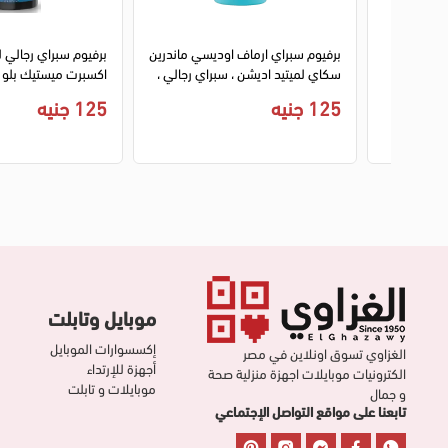
رجالي
برفيوم سبراي ارماف اوديسي ماندرين
برفيوم سبراي رجالي 
سكاي لميتيد اديشن ، سبراي رجالي ،
اكسبرت ميستيك بلو 
200 ملل
150 مل
125 جنيه
125 جنيه
موبايل وتابلت
إكسسوارات الموبايل
الغزاوي تسوق اونلاين في مصر
أجهزة للإرتداء
الكترونيات موبايلات اجهزة منزلية صحة
موبايلات و تابلت
و جمال
تابعنا على مواقع التواصل الإجتماعي