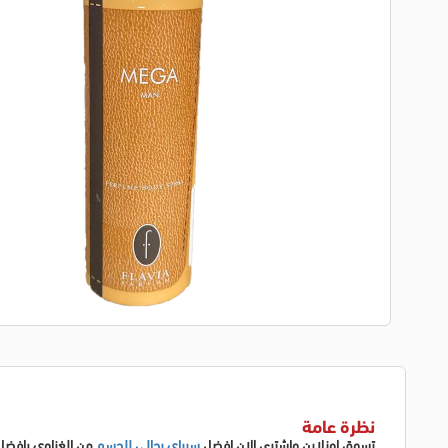
نظرة عامة
تسوق اونلاين واشترى الان افضل
سبراي رجالي للجسم
من الغزاوي بافض