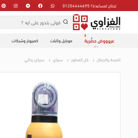
تحتاج لمساعدة؟ 01204444695
عروووض حصرية
موبايل وتابلت
كمبيوتر وشبكات
الصحة والجمال
كل العطور
سبراي
سبراي رجالي