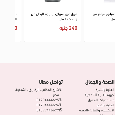
فياتور سيلفر من
مزيل عرق سبراي تيتانيوم للرجال من
سبراي اكس بل
زاك, 175 مل
للجسم - 150 مل
240 جنيه
210 جنيه
الصحة والجمال
تواصل معانا
العناية بالبشرة
شارع المكاتب, الزقازيق , الشرقية,
أجهزة العناية الشخصية
مصر
مستحضرات التجميل
01204444695
العناية بالشعر
01204444696
الاستحمام والعناية بالجسم
01099446677
إكسسوارات