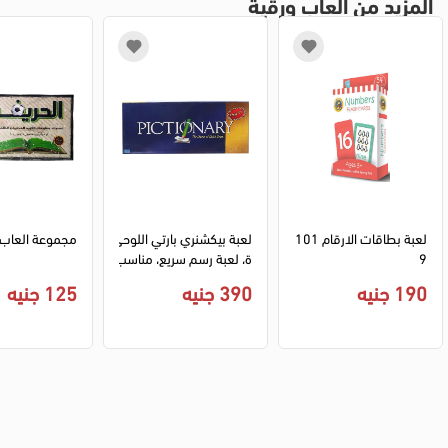
المزيد من ألعاب ورقية
لعبة بطاقات الارقام 101
لعبة بيكشنري بارتي اللوحي
مجموعة العاب 
9
ة، لعبة رسم سريع، مناسب
ة للأشخاص +12، 0125
190 جنيه
390 جنيه
125 جنيه