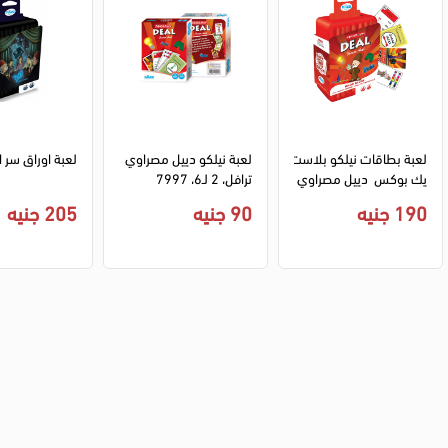
لعبة بطاقات نيلكو بلاست
لعبة نيلكو دييل مصراوي 
لعبة اوراق سر 
يك بوكس  دييل مصراوي
ترافل، 2 لـ6، 7997
190 جنيه
90 جنيه
205 جنيه