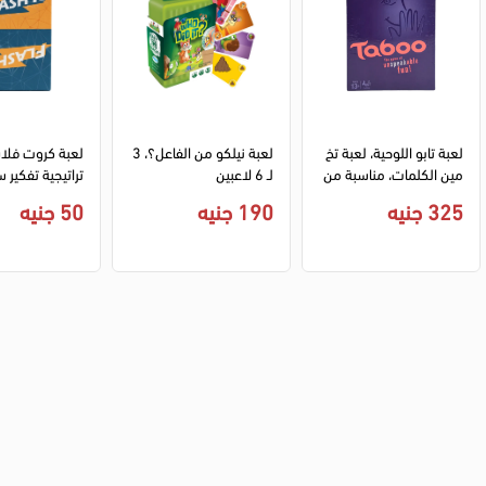
لعبة تابو اللوحية، لعبة تخ
لعبة نيلكو من الفاعل؟، 3 
مين الكلمات، مناسبة من 
لـ 6 لاعبين
تراتيجية تفكير
عمر +13، 0138
م برتقالي وازرق
325 جنيه
190 جنيه
50 جنيه