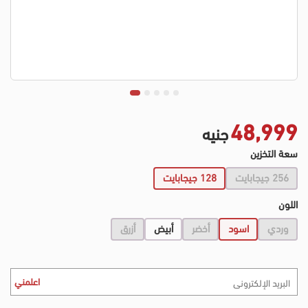
48,999
جنيه
سعة التخزين
256 جيجابايت
128 جيجابايت
اللون
وردي
اسود
أخضر
أبيض
أزرق
اعلمني