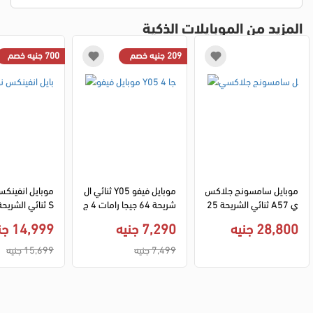
المزيد من الموبايلات الذكية
209 جنيه خصم
700 جنيه خصم
موبايل سامسونج جلاكس
موبايل فيفو Y05 ثنائي ال
ي A57 ثنائي الشريحة 25
شريحة 64 جيجا رامات 4 ج
6 جيجا رامات 12 جيجا 5G 
يجا 4G LTE - اسود
ا 8 جيجا رامات 5G - أحمر
28,800 جنيه
7,290 جنيه
14,999 جنيه
- ازرق
7,499 جنيه
15,699 جنيه