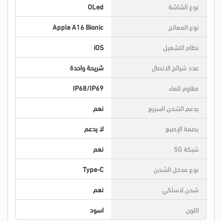
نوع الشاشة
OLed
نوع المعالج
Apple A16 Bionic
نظام التشغيل
iOS
عدد شرائح الاتصال
شريحة واحدة
مقاوم للماء
IP68/IP69
يدعم الشحن السريع
نعم
بصمة الإصبع
لا يدعم
شبكة 5G
نعم
نوع مدخل الشحن
Type-C
شحن لاسلكي
نعم
اللون
اسود