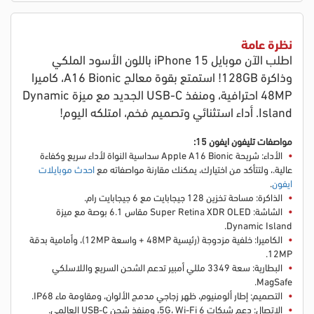
نظرة عامة
اطلب الآن موبايل iPhone 15 باللون الأسود الملكي
وذاكرة 128GB! استمتع بقوة معالج A16 Bionic، كاميرا
48MP احترافية، ومنفذ USB-C الجديد مع ميزة Dynamic
Island. أداء استثنائي وتصميم فخم، امتلكه اليوم!
مواصفات تليفون ايفون 15:
الأداء: شريحة Apple A16 Bionic سداسية النواة لأداء سريع وكفاءة
عالية.
، ولتتأكد من اختيارك، يمكنك مقارنة مواصفاته مع
احدث موبايلات
ايفون
.
الذاكرة: مساحة تخزين 128 جيجابايت مع 6 جيجابايت رام.
الشاشة: Super Retina XDR OLED مقاس 6.1 بوصة مع ميزة
Dynamic Island.
الكاميرا: خلفية مزدوجة (رئيسية 48MP + واسعة 12MP)، وأمامية بدقة
12MP.
البطارية: سعة 3349 مللي أمبير تدعم الشحن السريع واللاسلكي
MagSafe.
التصميم: إطار ألومنيوم، ظهر زجاجي مدمج الألوان، ومقاومة ماء IP68.
الاتصال: دعم شبكات 5G، Wi-Fi 6، ومنفذ شحن USB-C العالمي.