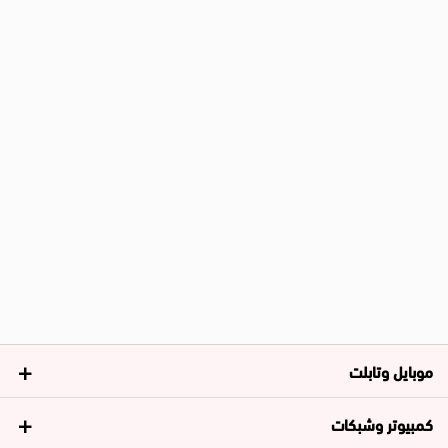
موبايل وتابلت
كمبيوتر وشبكات