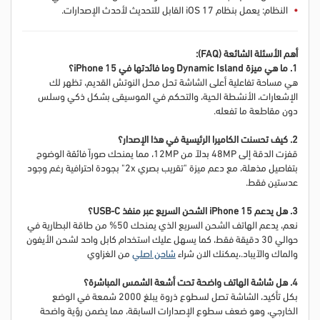
النظام: يعمل بنظام iOS 17 القابل للتحديث لأحدث الإصدارات.
أهم الأسئلة الشائعة (FAQ):
1. ما هي ميزة Dynamic Island وما فائدتها في iPhone 15؟
هي مساحة تفاعلية أعلى الشاشة تحل محل النوتش القديم، تظهر لك
الإشعارات، الأنشطة الحية، والتحكم في الموسيقى بشكل ذكي وسلس
دون مقاطعة ما تفعله.
2. كيف تحسنت الكاميرا الرئيسية في هذا الإصدار؟
قفزت الدقة إلى 48MP بدلاً من 12MP، مما يمنحك صوراً فائقة الوضوح
بتفاصيل مذهلة، مع دعم ميزة "تقريب بصري 2x" بجودة احترافية رغم وجود
عدستين فقط.
3. هل يدعم iPhone 15 الشحن السريع عبر منفذ USB-C؟
نعم، يدعم الهاتف الشحن السريع الذي يمنحك 50% من طاقة البطارية في
حوالي 30 دقيقة فقط، كما يسهل عليك استخدام كابل واحد لشحن الأيفون
والماك والآيباد.
،
يمكنك الان شراء
شاحن اصلي
من الغزاوي
4. هل شاشة الهاتف واضحة تحت أشعة الشمس المباشرة؟
بكل تأكيد، الشاشة تصل لسطوع ذروة يبلغ 2000 شمعة في الوضع
الخارجي، وهو ضعف سطوع الإصدارات السابقة، مما يضمن رؤية واضحة