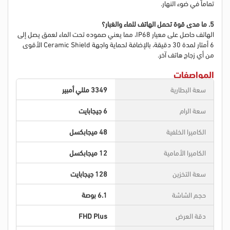
تماماً في ضوء النهار.
5. ما مدى قوة تحمل الهاتف للماء والغبار؟
الهاتف حاصل على معيار IP68، مما يعني صموده تحت الماء لعمق يصل إلى
6 أمتار لمدة 30 دقيقة، بالإضافة لحماية واجهة Ceramic Shield الأقوى
من أي زجاج هاتف آخر.
المواصفات
سعة البطارية
3349 مللي أمبير
سعة الرام
6 جيجابايت
الكاميرا الخلفية
48 ميجابكسل
الكاميرا الأمامية
12 ميجابكسل
سعة التخزين
128 جيجابايت
حجم الشاشة
6.1 بوصة
دقة العرض
FHD Plus