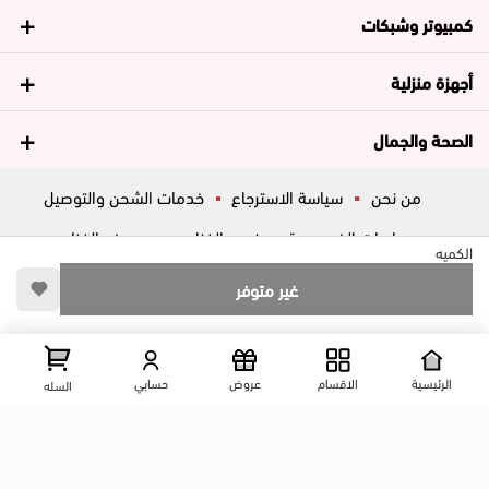
كمبيوتر وشبكات
أجهزة منزلية
الصحة والجمال
من نحن
سياسة الاسترجاع
خدمات الشحن والتوصيل
سياسات الخصوصية
فروع الغزاوي
عروض الغزاوي
الكميه
المساعدة
ڤاليو
أسئلة شائعة
غير متوفر
تواصل معانا
شارع المكاتب, الزقازيق , الشرقية, مصر
عرض علي الخريطه
الرئيسية
الاقسام
عروض
حسابي
السله
01204444695
01204444696
01099446677