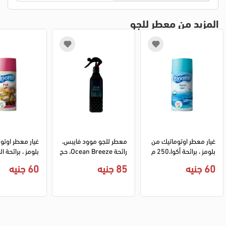
المزيد من معطر للجو
غيار معطر اوتوماتيك من 
معطر للجو موود فايبس، 
بلومز ، برائحة أكوا،250 م
رائحة Ocean Breeze، حج
ل
م 460 مل
ل
60 جنيه
85 جنيه
60 جنيه