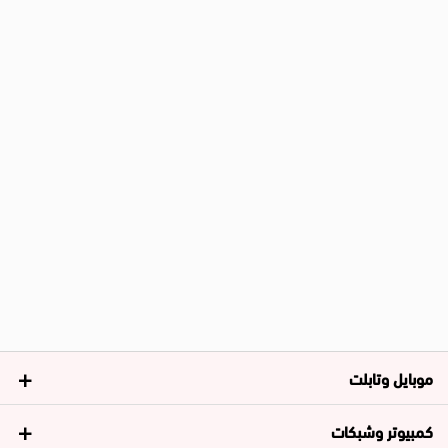
موبايل وتابلت
كمبيوتر وشبكات