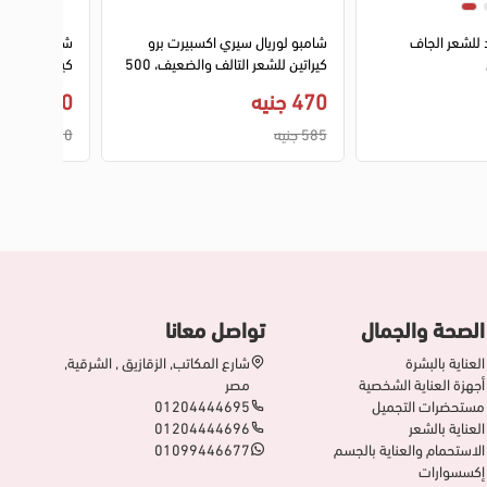
 للشعر الجاف
شامبو لوريال سيري اكسبيرت برو
شامبو ايورفي
كيراتين للشعر التالف والضعيف، 500
كيش كينج، 340 مل
مل
470 جنيه
250 جنيه
585 جنيه
300 جنيه
الصحة والجمال
تواصل معانا
العناية بالبشرة
شارع المكاتب, الزقازيق , الشرقية,
أجهزة العناية الشخصية
مصر
مستحضرات التجميل
01204444695
العناية بالشعر
01204444696
الاستحمام والعناية بالجسم
01099446677
إكسسوارات