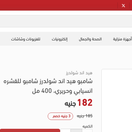
أجهزة منزلية
الصحة والجمال
إلكترونيات
تلفزيونات وشاشات
هيد اند شولدرز
شامبو هيد اند شولدرز شامبو للقشره
انسيابي وحريري، 400 مل
182
جنيه
185 جنيه
3 جنيه خصم
الكميه