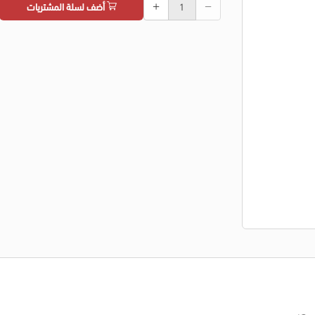
أضف لسلة المشتريات
عر.