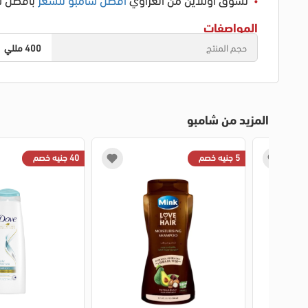
المواصفات
حجم المنتج
400 مللي
المزيد من شامبو
5 جنيه خصم
40 جنيه خصم