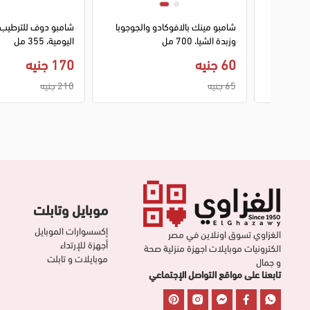
 من دوف،
شامبو مينك بالافوكادو والجوجوبا
شامبو دوف للترطيب ا
وزبدة الشيا، 700 مل
اليومية، 355 مل
60 جنيه
170 جنيه
65 جنيه
210 جنيه
موبايل وتابلت
إكسسوارات الموبايل
الغزاوي تسوق اونلاين في مصر
أجهزة للإرتداء
الكترونيات موبايلات اجهزة منزلية صحة
موبايلات و تابلت
و جمال
تابعنا على مواقع التواصل الإجتماعي