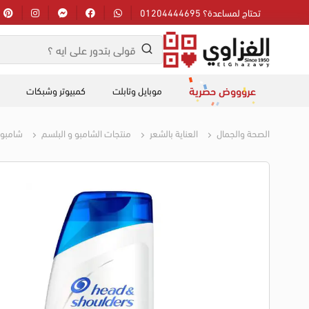
تحتاج لمساعدة؟ 01204444695
عروووض حصرية
موبايل وتابلت
كمبيوتر وشبكات
الصحة والجمال
العناية بالشعر
منتجات الشامبو و البلسم
شامبو