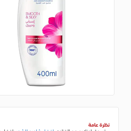
نظرة عامة
تسوق اونلاين من الغزاوي
افضل شامبو للشعر
بافضل س