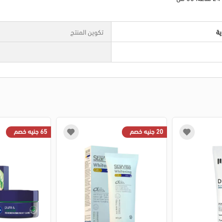
ية
تكوين المنتج
20 جنيه خصم
65 جنيه خصم