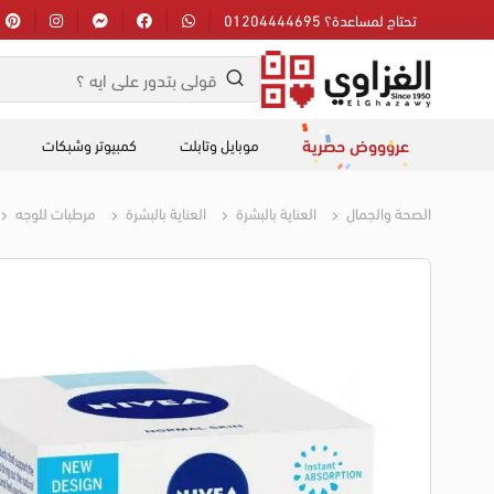
تحتاج لمساعدة؟ 01204444695
عروووض حصرية
موبايل وتابلت
كمبيوتر وشبكات
الصحة والجمال
العناية بالبشرة
العناية بالبشرة
مرطبات للوجه