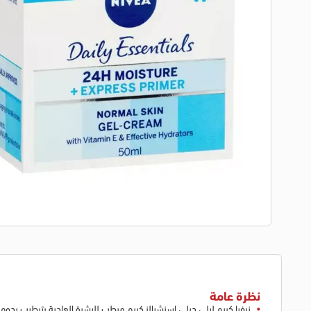
نظرة عامة
نيفيا كريم ليلي ديلي اسنشيالز كريم مرطب للبشرة العادية بترطيب يدوم 24 ساعة، 50 مل