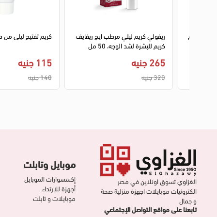
لي جود كريم
ريفولي كريم ليلي مرطب ايج ريفايف
كريم تفتيح ليلى من داكي
كريم للبشرة لشد الوجه، 50 مل
265 جنيه
115 جنيه
320 جنيه
140 جنيه
موبايل وتابلت
إكسسوارات الموبايل
الغزاوي تسوق اونلاين في مصر
أجهزة للإرتداء
الكترونيات موبايلات اجهزة منزلية صحة
موبايلات و تابلت
و جمال
تابعنا على مواقع التواصل الإجتماعي