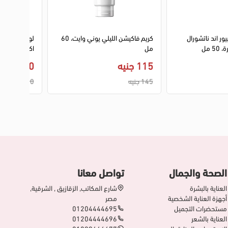
يور اند ناتشورال
كريم فاكيشن الليلي يوني وايت، 60
لوريال كريم 
5 مل
مل
اكسبيرت، 50 مل
115 جنيه
430 جنيه
145 جنيه
500 جنيه
الصحة والجمال
تواصل معانا
العناية بالبشرة
شارع المكاتب, الزقازيق , الشرقية,
أجهزة العناية الشخصية
مصر
مستحضرات التجميل
01204444695
العناية بالشعر
01204444696