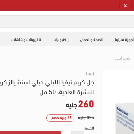
أجهزة منزلية
الصحة والجمال
إلكترونيات
تلفزيونات وشاشات
كريم ليلي
نيفيا
جل كريم نيفيا الليلي ديلي اسنشيالز كري
للبشرة العادية، 50 مل
260
جنيه
325 جنيه
65 جنيه خصم
الكميه