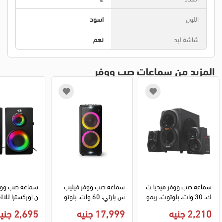
اللون
اسود
شاشة ليد
نعم
المزيد من سماعات صب ووفر
سماعه صب ووفر ميديا ت
سماعه صب ووفر فيليب
سماعه صب ووفر
ك، 30 وات، بلوتوث، ريمو
س بارتي، 60 وات، بلوتو
ت تحكم، أسود، MT-838
ث 5.0، منفذ usb، اضاءة ل
2,210 جنيه
17,999 جنيه
2,695 جنيه
يد، 2 مكبر صوت عالي التر
طعتين، أسود، GS811