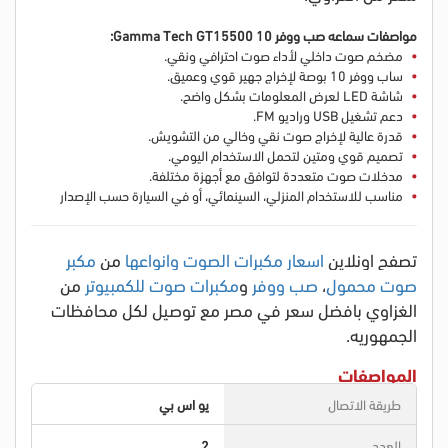
مواصفات سماعه صب ووفر Gamma Tech GT15500 10:
مضخم صوت داخلي لأداء صوت احترافي ونقي.
ساب ووفر 10 بوصة لإخراج جهير قوي وعميق.
شاشة LED لعرض المعلومات بشكل واضح.
دعم تشغيل USB وراديو FM.
قدرة عالية لإخراج صوت نقي وخالي من التشويش.
تصميم قوي ومتين لتحمل الاستخدام اليومي.
مدخلات صوت متعددة لتوافق مع أجهزة مختلفة.
مناسب للاستخدام المنزلي، السينمائي، أو في السيارة حسب الإصدار
تصفح اونلاين
اسعار مكبرات الصوت وانواعها
من
مكبر
صوت محمول
،
صب ووفر
و
مكبرات صوت للكمبيوتر
من
الغزاوي بافضل سعر في مصر مع توصيل لكل محافظات
الجمهوريه.
المواصفات
طريقة الاتصال
يو اس بي
العدد
2