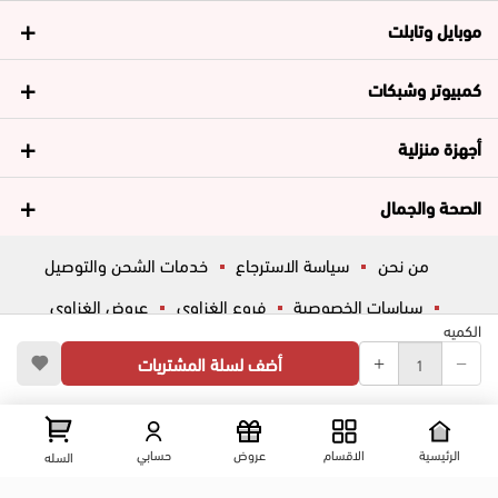
موبايل وتابلت
كمبيوتر وشبكات
أجهزة منزلية
الصحة والجمال
من نحن
سياسة الاسترجاع
خدمات الشحن والتوصيل
سياسات الخصوصية
فروع الغزاوي
عروض الغزاوي
الكميه
المساعدة
ڤاليو
أسئلة شائعة
أضف لسلة المشتريات
تواصل معانا
شارع المكاتب, الزقازيق , الشرقية, مصر
عرض علي الخريطه
الرئيسية
الاقسام
عروض
حسابي
السله
01204444695