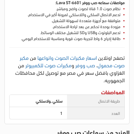
مواصفات سماعه صب ووفر Lava ST-6601:
نظام صوت 1.0 قناة لصوت واضح ومباشر.
تدعم الاتصال السلكي واللاسلكي لمرونة أكبر في الاستخدام.
متوافقة مع أجهزة متعددة لسهولة التشغيل.
مزودة بوحدة تحكم عن بعد لراحة الاستخدام.
تدعم البلوتوث وUSB وSD لتشغيل مختلف الوسائط.
طاقة إخراج 6 واط لتجربة صوت قوية ومناسبة للاستخدام اليومي.
تصفح اونلاين
اسعار مكبرات الصوت وانواعها
من
مكبر
صوت محمول
،
صب ووفر
و
مكبرات صوت للكمبيوتر
من
الغزاوي بافضل سعر في مصر مع توصيل لكل محافظات
الجمهوريه.
المواصفات
طريقة الاتصال
سلكي ,ولاسلكي
العدد
1
المزيد من سماعات صب ووفر