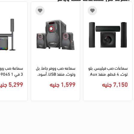
سماعات صب فيليبس، بلو
سماعه صب ووفر جاما، بل
توث، 4 قطع، منفذ Aux
وتوث، منفذ USB، أسود، 
\USB، أسود، MMS3160
GT-4410
جي بي  ريموت ك
7,150 جنيه
1,599 جنيه
5,299 جنيه
B
سود