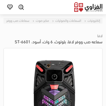
إلكترونيات
السماعات والصوتيات
مكبر صوت
سماعات صب ووفر
لافا
سماعه صب ووفر لافا، بلوتوث، 6 وات، أسود، ST-6601