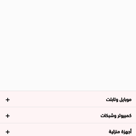
موبايل وتابلت
كمبيوتر وشبكات
أجهزة منزلية