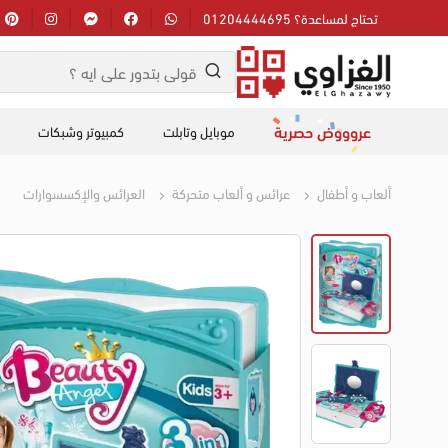
تحتاج لمساعدة؟ 01204444695
عروووض حصرية
موبايل وتابلت
كمبيوتر وشبكات
ألعاب و أطفال
عرائس و ألعاب متحركة
العرائس والإكسسوارات