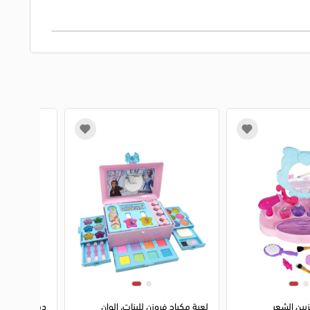
2
1
2
3
يين الشعر
لعبة مكياج فروزن للبنات، الوان