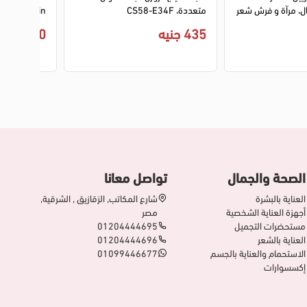
ل، مرآة و فرش شعر
متعددة، CS58-E34F
و اكسسوارات، مناسب للأطفال من
في العلبة، ا
435 جنيه
450 جنيه
الصحة والجمال
تواصل معانا
العناية بالبشرة
شارع المكاتب, الزقازيق , الشرقية,
أجهزة العناية الشخصية
مصر
مستحضرات التجميل
01204444695
العناية بالشعر
01204444696
الاستحمام والعناية بالجسم
01099446677
إكسسوارات