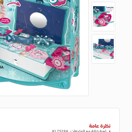
نظرة عامة
لعبة خزانة مع الملحقات،
KL7528A