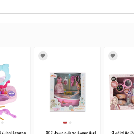
1
2
3
4
1
2
3
4
لعبة مكياج بنات، مع ختامة اظافر، 3-
لعبة عروسة مع بانيو وسط، 002
مجموعة ادوات تز