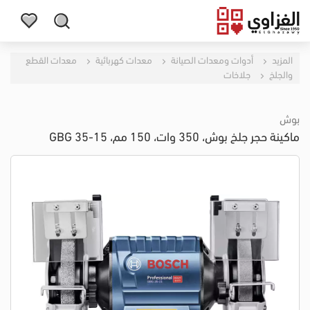
المزيد
أدوات ومعدات الصيانة
معدات كهربائية
معدات القطع
والجلخ
جلاخات
بوش
ماكينة حجر جلخ بوش، 350 وات، 150 مم، GBG 35-15