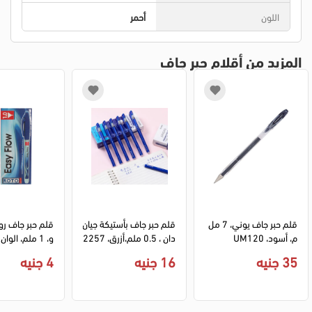
اللون
أحمر
المزيد من أقلام حبر جاف
قلم حبر جاف يوني، 7 مل
قلم حبر جاف بأستيكة جيان
قلم حبر جاف رو
م، أسود، UM120
دان ، 0.5 ملم،أزرق، 2257
و، 1 ملم، الوان متعددة
35 جنيه
16 جنيه
4 جنيه