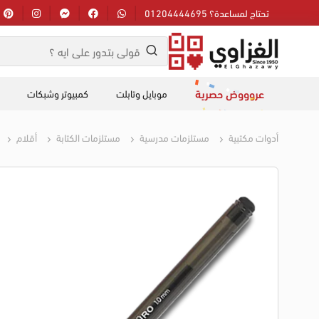
تحتاج لمساعدة؟ 01204444695
عروووض حصرية
موبايل وتابلت
كمبيوتر وشبكات
أدوات مكتبية
مستلزمات مدرسية
مستلزمات الكتابة
أقلام