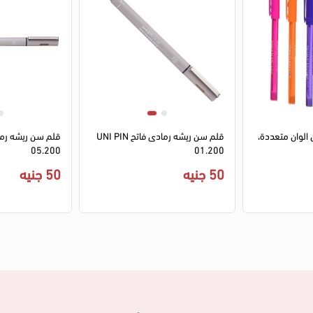
1
2
1
2
3
قلم سن ريشه رمادى فاتح UNI PIN
05.200
01.200
50 جنيه
50 جنيه