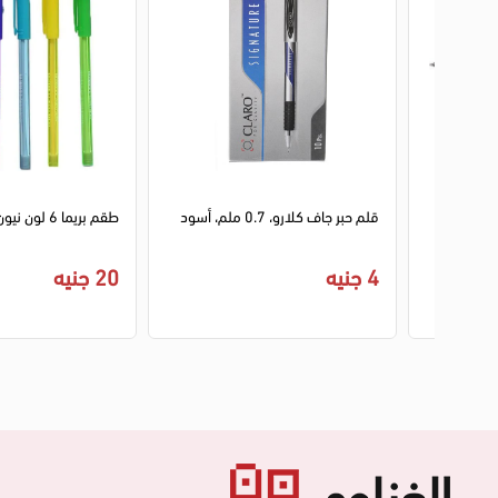
1
2
حبر جاف يوني، 0.5 ملم، أسود،
قلم حبر جاف كلارو، 0.7 ملم، أسود
طقم بريما 6 لون نيون الوان متعددة،
4 جنيه
20 جنيه