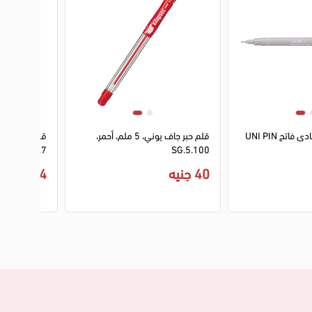
قلم سن ريشه رمادى فاتح UNI PIN
قلم حبر جاف يوني، 5 ملم، أحمر،
قلم حبر جاف ر
EN EYE 0.7
SG.5.100
40 جنيه
4 جنيه