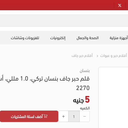
أجهزة منزلية
الصحة والجمال
إلكترونيات
تلفزيونات وشاشات
أقلام حبر و عبوات
أقلام حبر جاف
بنسان
قلم حبر جاف بنسان تركي، .0
2270
5
جنيه
الكميه
أضف لسلة المشتريات