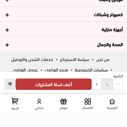
كمبيوتر وشبكات
أجهزة منزلية
الصحة والجمال
من نحن
سياسة الاسترجاع
خدمات الشحن والتوصيل
سياسات الخصوصية
فروع الغزاوي
عروض الغزاوي
الكميه
المساعدة
ڤاليو
أسئلة شائعة
أضف لسلة المشتريات
تواصل معانا
شارع المكاتب, الزقازيق , الشرقية, مصر
عرض علي الخريطه
الرئيسية
الاقسام
عروض
حسابي
السله
01204444695
01204444696