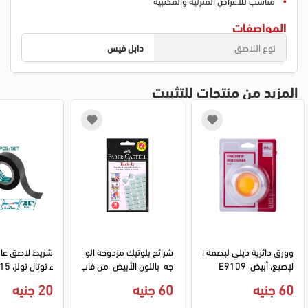
مناسب للأغراض المنزلية والمكتبية
المواصفات
نوع اللاصق
دابل فيس
المزيد من منتجات للتثبيت
وورق دائرية ديلي لبصمة ا
شرائح بلوتيك مزدوجة الو
شريط لاصق عازل
لإصبع، أبيض  E9109
جه  باللون الأبيض  من فاب
ر كاستل، 50 جم
ملل
60 جنيه
60 جنيه
20 جنيه
02