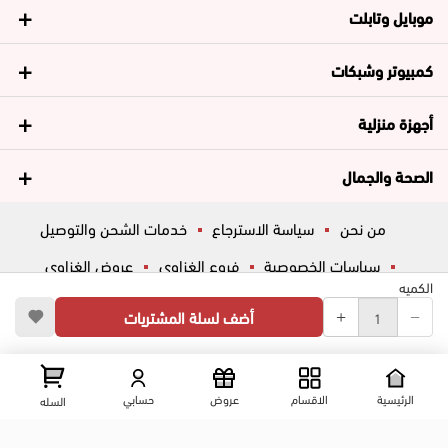
موبايل وتابلت
كمبيوتر وشبكات
أجهزة منزلية
الصحة والجمال
من نحن
سياسة الاسترجاع
خدمات الشحن والتوصيل
سياسات الخصوصية
فروع الغزاوي
عروض الغزاوي
الكميه
المساعدة
ڤاليو
أسئلة شائعة
أضف لسلة المشتريات
تواصل معانا
شارع المكاتب, الزقازيق , الشرقية, مصر
عرض علي الخريطه
الرئيسية
الاقسام
عروض
حسابي
السله
01204444695