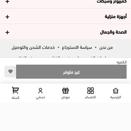
كمبيوتر وشبكات
أجهزة منزلية
الصحة والجمال
من نحن
سياسة الاسترجاع
خدمات الشحن والتوصيل
سياسات الخصوصية
فروع الغزاوي
عروض الغزاوي
الكميه
المساعدة
ڤاليو
أسئلة شائعة
غير متوفر
تواصل معانا
شارع المكاتب, الزقازيق , الشرقية, مصر
عرض علي الخريطه
الرئيسية
الاقسام
عروض
حسابي
السله
01204444695
01204444696
01099446677