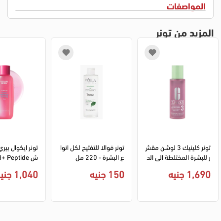
المواصفات
المزيد من تونر
تونر كلينيك 3 لوشن مقش
تونر فوالا للتفتيح لكل انوا
تونر ايكوال بير
ر للبشرة المختلطة الى الد
ع البشرة - 220 مل
هنية - 200 مل
1,690 جنيه
150 جنيه
1,040 جنيه
- 150 مل