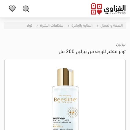
الصحة والجمال
العناية بالبشرة
منظفات البشرة
تونر
بيزلين
تونر مفتح للوجه من بيزلين 200 مل