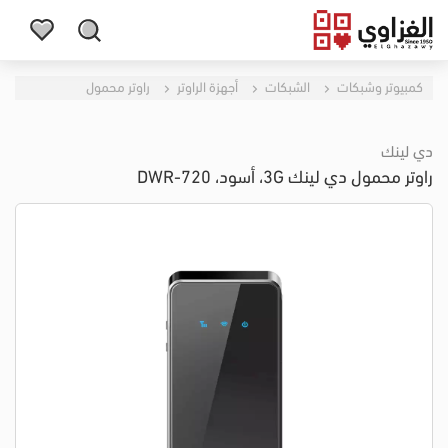
كمبيوتر وشبكات
الشبكات
أجهزة الراوتر
راوتر محمول
دي لينك
راوتر محمول دي لينك 3G، أسود، DWR-720