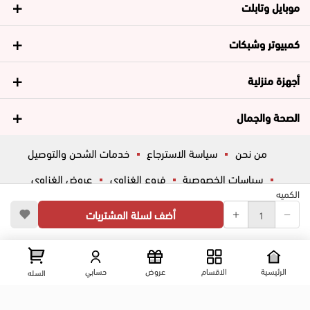
موبايل وتابلت
كمبيوتر وشبكات
أجهزة منزلية
الصحة والجمال
من نحن
سياسة الاسترجاع
خدمات الشحن والتوصيل
سياسات الخصوصية
فروع الغزاوي
عروض الغزاوي
الكميه
المساعدة
ڤاليو
أسئلة شائعة
أضف لسلة المشتريات
تواصل معانا
شارع المكاتب, الزقازيق , الشرقية, مصر
عرض علي الخريطه
الرئيسية
الاقسام
عروض
حسابي
السله
01204444695