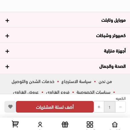
موبايل وتابلت
كمبيوتر وشبكات
أجهزة منزلية
الصحة والجمال
من نحن
سياسة الاسترجاع
خدمات الشحن والتوصيل
سياسات الخصوصية
فروع الغزاوي
عروض الغزاوي
الكميه
المساعدة
ڤاليو
أسئلة شائعة
أضف لسلة المشتريات
تواصل معانا
شارع المكاتب, الزقازيق , الشرقية, مصر
عرض علي الخريطه