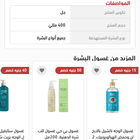
المواصفات
تكوين المنتج
جل
حجم المنتج
400 مللي
نوع البشرة المستهدفة
جميع أنواع البشرة
المزيد من غسول البشرة
15 جنيه خصم
50 جنيه خصم
40 جنيه خصم
غسول الوجه ناتشيل بالارج
غسول بي جي غسول للب
غسول ستارفيل
ان وحمض الهيالورونيك، 2
شرة الدهنية، 200مل
ل الوجه بزيت ش