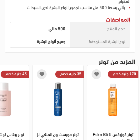
المكياج
يأتي بسعة 500 مل مناسب لجميع انواع البشرة لدى السيدات
المواصفات
حجم المنتج
500 مللي
نوع البشرة المستهدفة
جميع أنواع البشرة
المزيد من تونر
170 جنيه خصم
35 جنيه خصم
45 جنيه خصم
تونر كوزركس 5 Pdrn B5 
تونر مويست ون المنقي لل
تونر بيفاس لوش