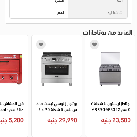
شاشة ليد
نعم
المزيد من بوتاجازات
بوتاجاز اريستون 5 شعلة 9
بوتاجاز زانوسي تيست ماك
0 سم ARR9GGF3322
س بلس 5 شعلة 90 × 6
×65 سم - احمر
9XNA ديجيتال امان كامل 
0 سم ZCG92696XA دي
23,500 جنيه
29,990 جنيه
5,200 جنيه
- استانلس ستيل
جيتال أمان كامل - فضي