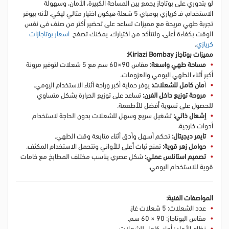
لو بتدوري على بوتاجاز يجمع بين المساحة الكبيرة، الأمان، وسهولة
الاستخدام، فـ كريازي بومباي 5 شعلة هيكون اختيار مثالي ليكي. لأنه بيوفر
تجربة طهي مريحة مع مميزات تساعد على تحضير أكتر من صنف في نفس
الوقت بكفاءة أعلى
، ولتتأكد من اختيارك، يمكنك تصفح
اسعار بوتاجازات
كريازي
.
مميزات بوتاجاز Kiriazi Bombay:
مساحة طهي واسعة:
مقاس 90×60 سم مع 5 شعلات لتوفير مرونة
أكبر أثناء الطهي اليومي والعزومات.
أ
مان كامل للشعلات:
يوفر حماية أكبر وراحة أثناء الاستخدام اليومي.
مروحة توزيع داخل الفرن:
تساعد على توزيع الحرارة بشكل متساوي
للحصول على تسوية أفضل للأطعمة.
إشعال ذاتي:
تشغيل سريع وسهل للشعلات بدون الحاجة لاستخدام
أدوات خارجية.
تايمر ديجيتال:
تحكم أسهل وأدق أثناء متابعة وقت الطهي.
حوامل زهر قوية:
تمنح ثبات أعلى للأواني وتتحمل الاستخدام المكثف.
تصميم استانلس عملي:
شكل عصري يناسب مختلف المطابخ مع خامات
قوية للاستخدام اليومي.
المواصفات الفنية:
عدد الشعلات: 5 شعلات غاز.
مقاس البوتاجاز: 90 × 60 سم.
نظام الأمان: أمان كامل للشعلات.