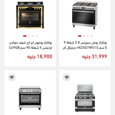
بوتاجاز بوش سيريس 8 5 شعلة 9
بوتاجاز يونيون اير اي شيف جولدن 
0 سم HIZ5G7W51S ديجيتال ام
ايديشن 5 شعلة 90 سم C69GB
ان كامل - استانلس ستيل
-1GC-383-ICPS2F-PC-2W-A
31,999 جنيه
18,900 جنيه
L ديجيتال امان كامل - اسود × ذه
بي