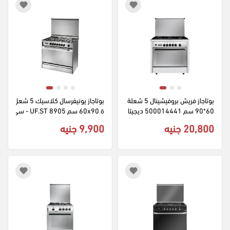
بوتاجاز فريش بروفيشينال 5 شعلة 
بوتاجاز يونيفرسال كلاسيك 5 شعل
60*90 سم 500014441 ديجيتا
ة 60x90 سم UF.ST 8905 - سي
ل امان كامل - فضي
لفر
20,800 جنيه
9,900 جنيه