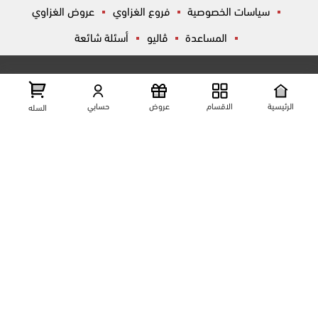
سياسات الخصوصية
فروع الغزاوي
عروض الغزاوي
المساعدة
ڤاليو
أسئلة شائعة
تواصل معانا
شارع المكاتب, الزقازيق , الشرقية, مصر
عرض علي الخريطه
الرئيسية
الاقسام
عروض
حسابي
السله
01204444695
01204444696
01099446677
تابعنا على مواقع التواصل الإجتماعي