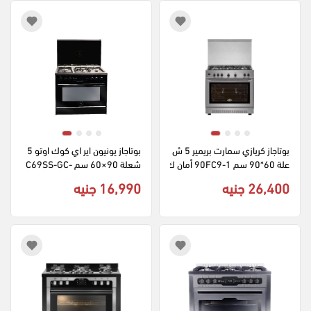
بوتاجاز كريازي سمارت بريمير 5 ش
بوتاجاز يونيون اير اي كوك اوتو 5 
علة 60*90 سم 90FC9-1 أمان ك
شعلة 90×60 سم C69SS-GC-
امل - فضي
511-ICPS2F-IS-2W-AL ديجيتا
26,400 جنيه
16,990 جنيه
ل امان كامل - اسود × فضي