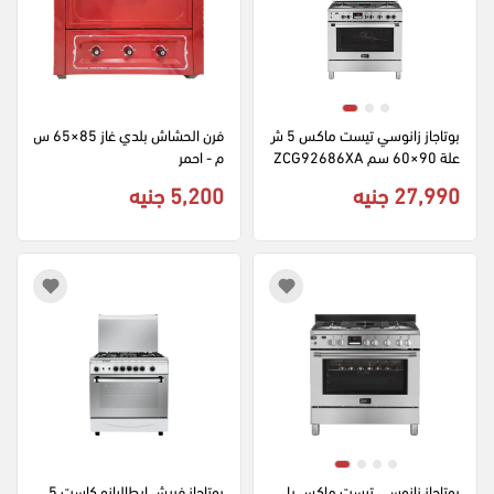
بوتاجاز زانوسي تيست ماكس 5 ش
فرن الحشاش بلدي غاز 85×65 س
علة 90×60 سم ZCG92686XA 
م - احمر
ديجيتال أمان كامل - فضي
27,990 جنيه
5,200 جنيه
بوتاجاز زانوسي تيست ماكس بل
بوتاجاز فريش ايطاليانو كاست 5 