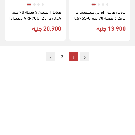
بوتاجاز يونيون اير تي سيجنيتشر س
بوتاجاز اريستون 5 شعلة 90 سم 
مارت 5 شعلة 90 سم C69SS-G
ARR9GGF23127XJA ديجيتال ا
C-447-ITSF-2W-TS-AL ديجيتا
مان كامل - فضي
13,900 جنيه
20,900 جنيه
ل امان كامل - اسود × سيلفر
›
‹
2
1