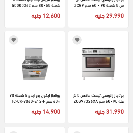
س 5 شعلة 90 × 60 سم ZCG9
شعلة 55×80 سم 50000342
2696XA ديجيتال أمان كامل - ف
3 - سيلفر
29,990 جنيه
12,600 جنيه
ضي
بوتاجاز زانوسي تيست ماكس 5 ش
بوتاجاز ايكون برو ايدج 5 شعلة 90
علة 90×60 سم ZCG97326XA 
×60 سم IC-CK-9060-E12-F
ديجيتال امان كامل - استانلس
S ديجيتال امان كامل - سيلفر
31,990 جنيه
14,900 جنيه