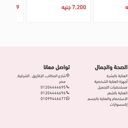
اسود
7,200 جنيه
34,999 جنيه
الصحة والجمال
تواصل معانا
العناية بالبشرة
شارع المكاتب, الزقازيق , الشرقية,
أجهزة العناية الشخصية
مصر
مستحضرات التجميل
01204444695
العناية بالشعر
01204444696
الاستحمام والعناية بالجسم
01099446677
إكسسوارات