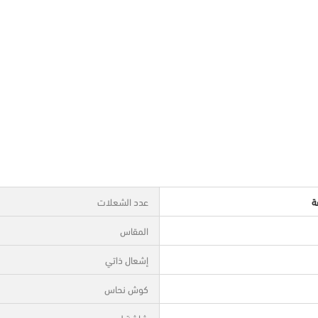
ة
عدد الشعلات
المقاس
إشعال ذاتي
كوش نحاس
شاشة ليد