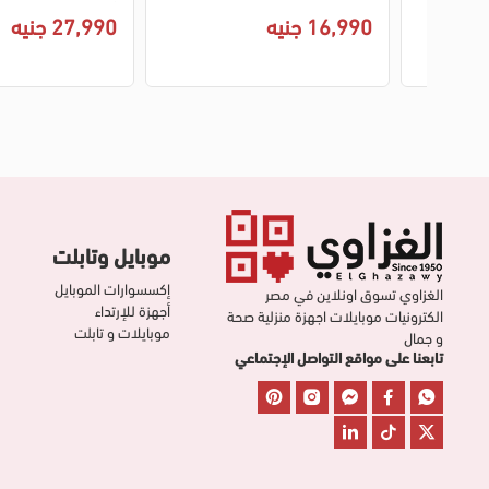
511-ICPS2F-IS-2W-AL ديجيتال
أمان كامل - فضي
16,990 جنيه
27,990 جنيه
امان كامل - اسود × فضي
موبايل وتابلت
إكسسوارات الموبايل
الغزاوي تسوق اونلاين في مصر
أجهزة للإرتداء
الكترونيات موبايلات اجهزة منزلية صحة
موبايلات و تابلت
و جمال
تابعنا على مواقع التواصل الإجتماعي