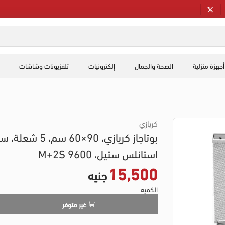
أجهزة منزلية
الصحة والجمال
إلكترونيات
تلفزيونات وشاشات
كريازي
بوتاجاز كريازي، 90×60 سم، 5 ش
استانلس ستيل، 9600 M+2S
15,500
جنيه
الكميه
غير متوفر