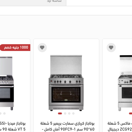
1000 جنيه خصم
بوتاجاز زانوسي تيست ماكس 5 شعلة
بوتاجاز كريازي سمارت بريمير 5 شعلة
بوتاجا
90×60 سم ZCG92686XA ديجيتال
60*90 سم 90FC9-1 أمان كامل -
T 5