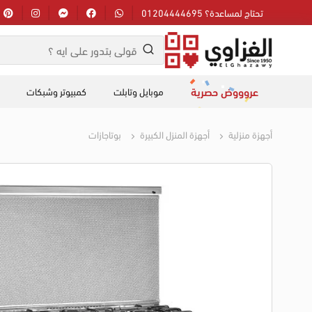
تحتاج لمساعدة؟ 01204444695
عروووض حصرية
موبايل وتابلت
كمبيوتر وشبكات
أجهزة منزلية
أجهزة المنزل الكبيرة
بوتاجازات