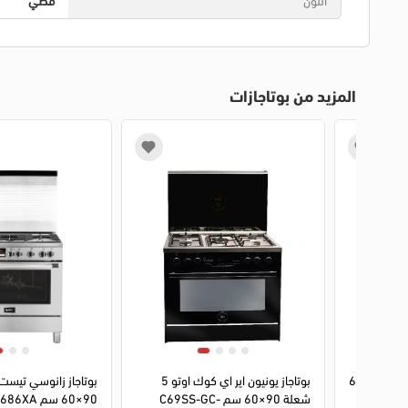
المزيد من بوتاجازات
1
2
3
4
بوتاجاز كريازي القديم 5 شعلة 90×60
بوتاجاز يونيون اير اي كوك اوتو 5
شعلة 90×60 سم C69SS-GC-