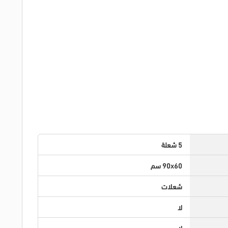
5 شعلة
90x60 سم
شعلات
لا
لا