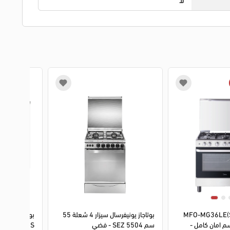
3
4
1
2
3
4
ز ميديا MFO-MG36LE(SS)-
بوتاجاز يونيفرسال سيزار 4 شعلة 55
V شعلة 90 سم امان كامل -
سم 5504 SEZ - فضي