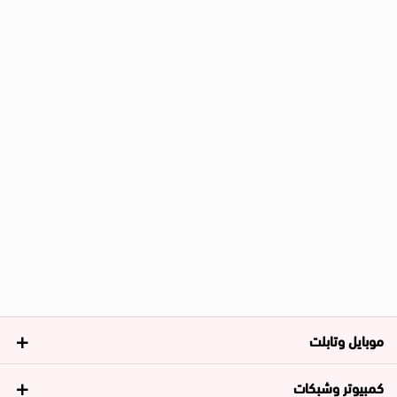
موبايل وتابلت
كمبيوتر وشبكات