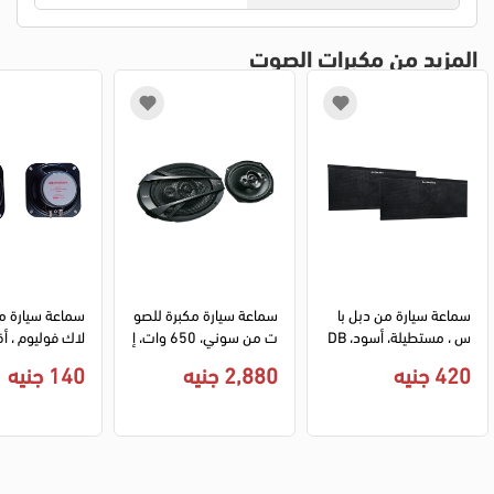
المزيد من مكبرات الصوت
سماعة سيارة من دبل با
سماعة سيارة مكبرة للصو
سماعة سيارة م
س ، مستطيلة، أسود، DB
ت من سوني، 650 وات، إ
لاك فوليوم ، 
-S800
كسترا باس ، أسود XS-X6
ة 30 وات ، 
420 جنيه
2,880 جنيه
140 جنيه
941
1010