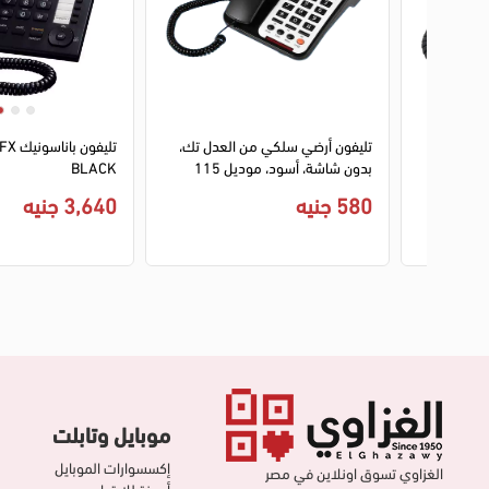
1
2
3
4
اظهار
تليفون أرضي سلكي من العدل تك،
تليفون
بدون شاشة، أسود، موديل 115
BLACK
580 جنيه
3,640 جنيه
موبايل وتابلت
إكسسوارات الموبايل
الغزاوي تسوق اونلاين في مصر
أجهزة للإرتداء