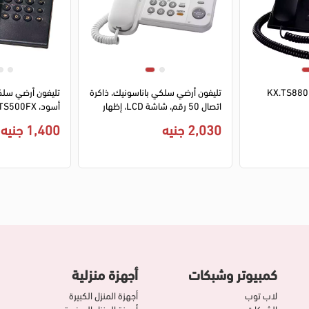
1
2
1
2
 باناسونيك KX.TS880FX
تليفون أرضي سلكي باناسونيك، ذاكرة
تليفون أرضي سلك
اتصال 50 رقم، شاشة LCD، إظهار
أسود، KX.TS500FX
هوية المتصل، أبيض، KX.TS560
2,030 جنيه
1,400 جنيه
كمبيوتر وشبكات
أجهزة منزلية
لاب توب
أجهزة المنزل الكبيرة
الشبكات
أجهزة المنزل الصغيرة