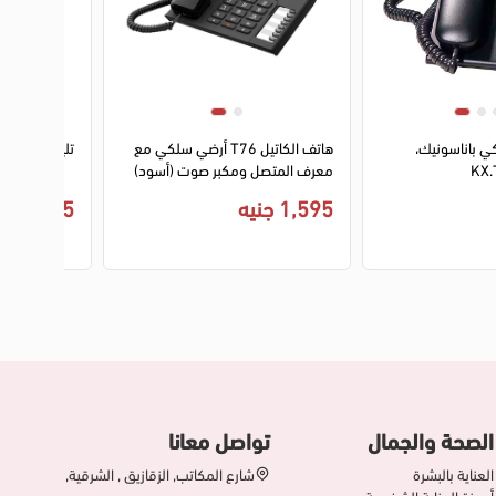
2
3
ي باناسونيك،
هاتف الكاتيل T76 أرضي سلكي مع
تليفون الكاتيل
معرف المتصل ومكبر صوت (أسود)
1,595 جنيه
875 جنيه
الصحة والجمال
تواصل معانا
العناية بالبشرة
شارع المكاتب, الزقازيق , الشرقية,
أجهزة العناية الشخصية
مصر