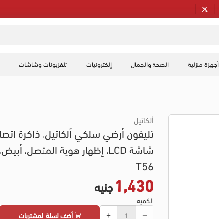
أجهزة منزلية
الصحة والجمال
إلكترونيات
تلفزيونات وشاشات
ألكاتيل
تليفون أرضي سلكي ألكاتيل، ذاكرة اتصا
شاشة LCD، إظهار هوية المتصل، أبيض،
T56
1,430
جنيه
الكميه
أضف لسلة المشتريات