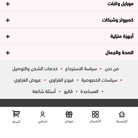
موبايل وتابلت
كمبيوتر وشبكات
أجهزة منزلية
الصحة والجمال
من نحن
سياسة الاسترجاع
خدمات الشحن والتوصيل
سياسات الخصوصية
فروع الغزاوي
عروض الغزاوي
المساعدة
ڤاليو
أسئلة شائعة
تواصل معانا
شارع المكاتب, الزقازيق , الشرقية, مصر
عرض علي الخريطه
الرئيسية
الاقسام
عروض
حسابي
السله
01204444695