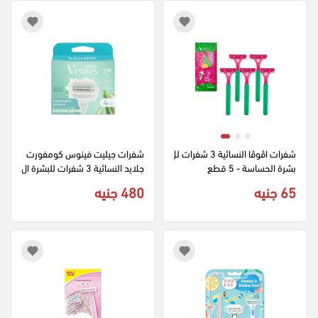
شفرات اڤوڤا النسائية 3 شفرات لل
شفرات جيليت فينوس كومفورت 
بشرة الحساسة - 5 قطع
جلايد النسائية 3 شفرات للبشرة ال
حساسة بجل ترطيب - 4 قطع
65 جنيه
480 جنيه