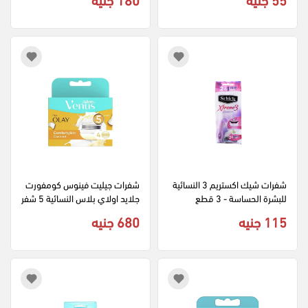
شفرات شيك اكستريم 3 النسائية 
شفرات جيليت فينوس كومفورت 
للبشرة الحساسة - 3 قطع
جلايد اولاي بلاس النسائية 5 شفر
ات بجل ترطيب بجوز الهند - 4 قط
115 جنيه
680 جنيه
ع