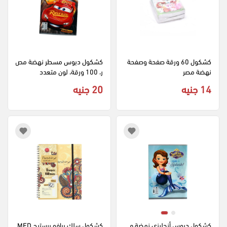
كشكول 60 ورقة صفحة وصفحة 
كشكول دبوس مسطر نهضة مص
نهضة مصر
ر، 100 ورقة، لون متعدد
14 جنيه
20 جنيه
كشكول دبوس أنجليزي نهضة م
كشكول سلك برافو برستيج MED 