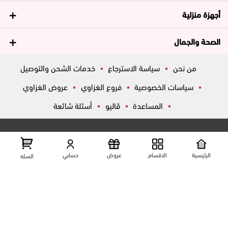
أجهزة منزلية
الصحة والجمال
من نحن
سياسة الاسترجاع
خدمات الشحن والتوصيل
سياسات الخصوصية
فروع الغزاوي
عروض الغزاوي
المساعدة
ڤاليو
أسئلة شائعة
تواصل معانا
شارع المكاتب, الزقازيق , الشرقية, مصر
عرض علي الخريطه
الرئيسية
الاقسام
عروض
حسابي
السله
01204444695
01204444696
01099446677
تابعنا على مواقع التواصل الإجتماعي