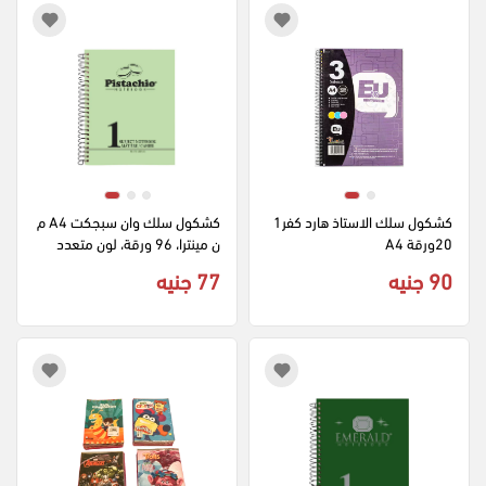
كشكول سلك الاستاذ هارد كفر1
كشكول سلك وان سبجكت A4 م
20ورقة A4
ن مينترا، 96 ورقة، لون متعدد
90 جنيه
77 جنيه