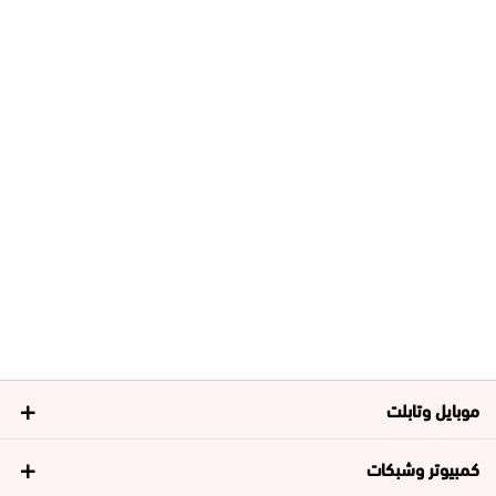
موبايل وتابلت
كمبيوتر وشبكات