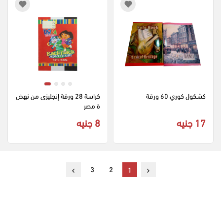
كشكول كوري 60 ورقة
كراسة 28 ورقة إنجليزى من نهض
ة مصر
17 جنيه
8 جنيه
›
‹
3
2
1