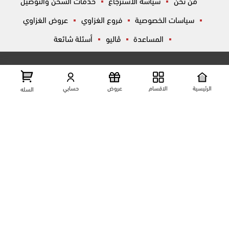
من نحن
سياسة الاسترجاع
خدمات الشحن والتوصيل
سياسات الخصوصية
فروع الغزاوي
عروض الغزاوي
المساعدة
ڤاليو
أسئلة شائعة
تواصل معانا
شارع المكاتب, الزقازيق , الشرقية, مصر
عرض علي الخريطه
الرئيسية
الاقسام
عروض
حسابي
السله
01204444695
01204444696
01099446677
تابعنا على مواقع التواصل الإجتماعي