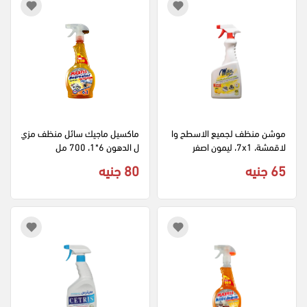
موشن منظف لجميع الاسطح وا
ماكسيل ماجيك سائل منظف مزي
لاقمشة، 7x1، ليمون اصفر
ل الدهون 6*1، 700 مل
65 جنيه
80 جنيه