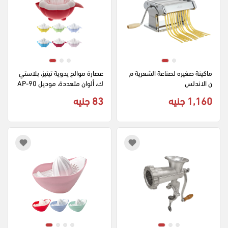
ماكينة صغيره لصناعة الشعرية م
عصارة موالح يدوية تيتيز، بلاستي
ن الاندلس
ك، ألوان متعددة، موديل AP‑90
65
1,160 جنيه
83 جنيه