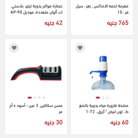
مفرمة لحمه الاندالس ، زهر ، سيل
عصارة موالح يدوية تيتيز، بلاستي
فر ، 10
ك، ألوان متعددة، موديل AP‑90
66
765 جنيه
42 جنيه
مضخة قارورة مياه يدوية بالضغ
مسن سكاكين  3 عين - أسود x أح
ط ، لون ابيض * أزرق ، 72-1
مر
60 جنيه
30 جنيه