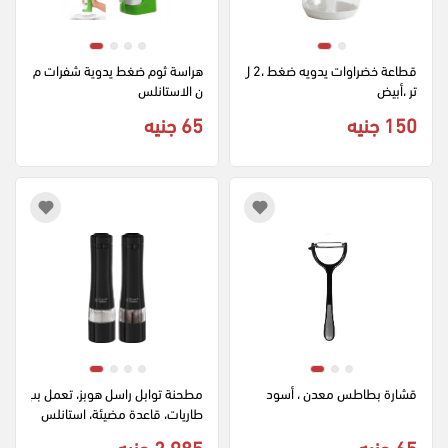
قطاعة خضراوات يدويه ضغط ،2 ل
هراسة ثوم ضغط يدوية شفرات م
تر ،أبيض
ن الاستانلس
150 جنيه
65 جنيه
قشارة بطاطس معدن ، أسود
مطحنة توابل راسل هوبز، تعمل بب
طاريات، قاعدة مضيئة، استانلس 
ستيل، أسود، 28010-56
65 جنيه
2,985 جنيه