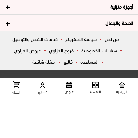
أجهزة منزلية
الصحة والجمال
من نحن
سياسة الاسترجاع
خدمات الشحن والتوصيل
سياسات الخصوصية
فروع الغزاوي
عروض الغزاوي
المساعدة
ڤاليو
أسئلة شائعة
تواصل معانا
شارع المكاتب, الزقازيق , الشرقية, مصر
عرض علي الخريطه
الرئيسية
الاقسام
عروض
حسابي
السله
01204444695
01204444696
01099446677
تابعنا على مواقع التواصل الإجتماعي