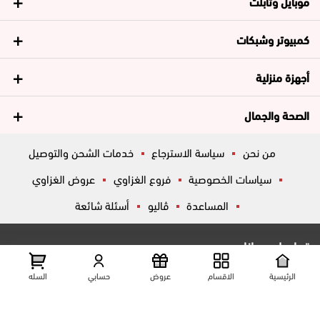
موبايل وتابلت
كمبيوتر وشبكات
أجهزة منزلية
الصحة والجمال
من نحن
سياسة الاسترجاع
خدمات الشحن والتوصيل
سياسات الخصوصية
فروع الغزاوي
عروض الغزاوي
المساعدة
ڤاليو
أسئلة شائعة
تواصل معانا
شارع المكاتب, الزقازيق , الشرقية, مصر
عرض علي الخريطه
الرئيسية
الاقسام
عروض
حسابي
السله
01204444695
01204444696