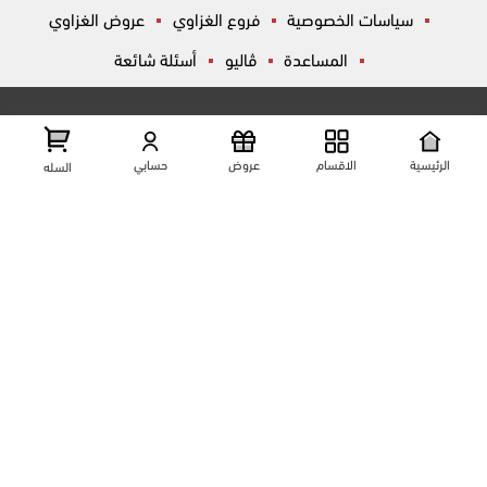
سياسات الخصوصية
فروع الغزاوي
عروض الغزاوي
المساعدة
ڤاليو
أسئلة شائعة
تواصل معانا
شارع المكاتب, الزقازيق , الشرقية, مصر
عرض علي الخريطه
الرئيسية
الاقسام
عروض
حسابي
السله
01204444695
01204444696
01099446677
تابعنا على مواقع التواصل الإجتماعي