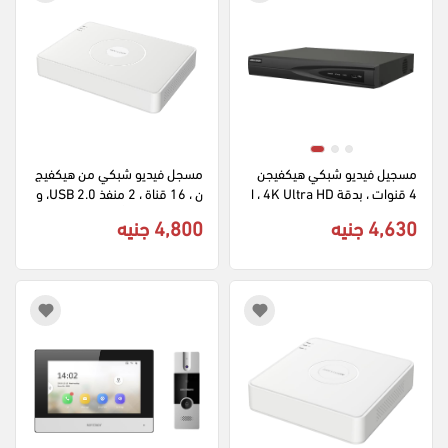
مسجيل فيديو شبكي هيكفيجن 
مسجل فيديو شبكي من هيكفيج
4 قنوات ، بدقة 4K Ultra HD ، ا
ن ، 16 قناة ، 2 منفذ USB 2.0، و
سود ، DS-7604NI-Q1-4P
1 منفذ SATA ،أبيض ، موديل DS.
4,630 جنيه
4,800 جنيه
7116HGHI.K1