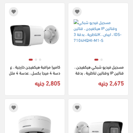
مسجيل فيديو شبكي هيكفيجن ، 
كاميرا مراقبة هيكفيجن خارجية ، ع
قناتين IP وقناتين تناظرية ، بدقة 
دسة 4 ميجا بكسل ، عدسة 4 ملل
3K ، ابيض ، IDS-7104HQHI-M
ي ، لون ابيض ، DS-2CD1043G
2,675 جنيه
2,805 جنيه
2-LIU
1-S