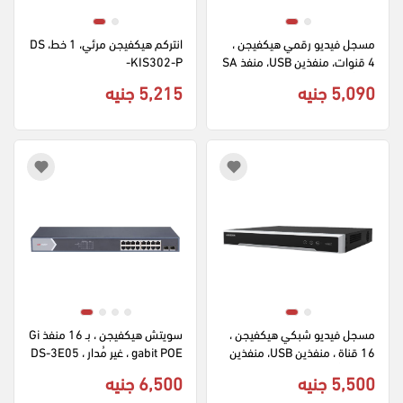
مسجل فيديو رقمي هيكفيجن ، 
انتركم هيكفيجن مرئي، 1 خط، DS
4 قنوات، منفذين USB، منفذ SA
-KIS302-P
TA، أبيض، IDS-7104HUHI-M1-
5,090 جنيه
5,215 جنيه
S(C)
مسجل فيديو شبكي هيكفيجن ، 
سويتش هيكفيجن ، بـ 16 منفذ Gi
16 قناة ، منفذين USB، منفذين 
gabit POE ، غير مُدار ، DS-3E05
SATA، أسود، DS-7616NI-Q2
18P-E-M
5,500 جنيه
6,500 جنيه
(C)