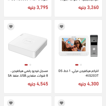
FHD ، موديل DS-7108NI-E1-
3,260 جنيه
3,795 جنيه
VW
انتركم هيكفيجن مرئي، 1 خط، DS
مسجل فيديو رقمي هيكفيجن ، 
-KlS203T
8 قنوات، منفذين USB، منفذ SA
TA، أبيض، DS-7108HQHI-M1-
4,300 جنيه
4,545 جنيه
S(E)