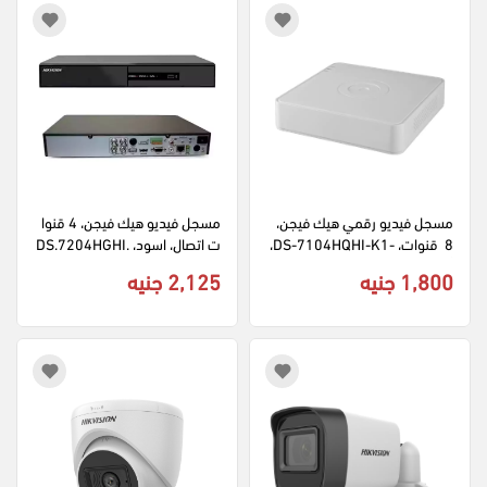
مسجل فيديو رقمي هيك فيجن، 
مسجل فيديو هيك فيجن، 4 قنوا
8  قنوات، -DS-7104HQHI-K1، 
ت اتصال، اسود، DS.7204HGHI.
أبيض
F1
1,800 جنيه
2,125 جنيه