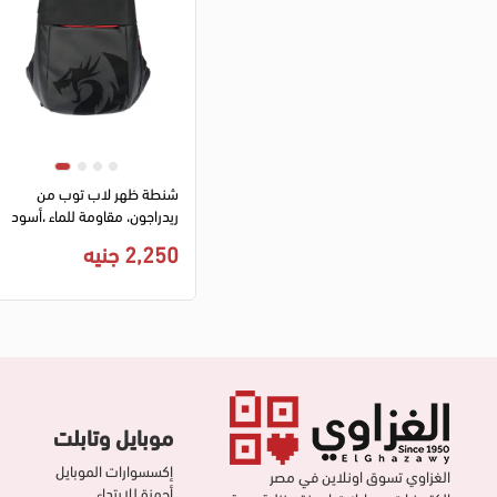
شنطة ظهر لاب توب من
ريدراجون، مقاومة للماء ،أسود
،GB-93
2,250 جنيه
موبايل وتابلت
إكسسوارات الموبايل
الغزاوي تسوق اونلاين في مصر
أجهزة للإرتداء