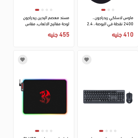
ماوس لاسلكي ريدراجون ،
مسند معصم اليدين ريدراجون
2400 نقطة في البوصة ، 2.4
لوحة مفاتيح الالعاب، مقاس
جيجا ، أسود ، ضمان 6 أشهر ،
430×81×22 ملم ، اسفنج
410 جنيه
455 جنيه
BM-2638
ميموري فوم ،أسود، P022