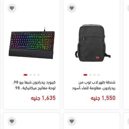
شنطة ظهر لاب توب من
كيبورد ريدراجون شيفا برو 98،
ريدراجون، مقاومة للماء ،أسود
لوحة مفاتيح ميكانيكية ، 98
،GB-82
مفتاح، 4 مفاتيح قابلة للتخصيص،
1,550 جنيه
1,635 جنيه
3 أوضاع اتصال، مسند معصم
قابل للفصل، اضاءة RGB، لون
أسود، K515RGB-PRO