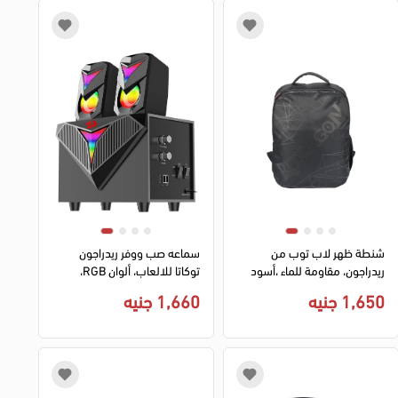
شنطة ظهر لاب توب من
سماعه صب ووفر ريدراجون
ريدراجون، مقاومة للماء ،أسود
توكاتا للالعاب، ألوان RGB،
،GB-76
صوت ستيريو، 3 قطع، أسود،
1,650 جنيه
1,660 جنيه
GS700