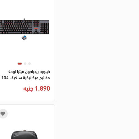
كيبورد ريدراجون ميترا لوحة
مفاتيح ميكانيكية سلكية ، 104
مفتاح، سويتش أزرق، اضاءة
1,890 جنيه
RGB، لون أسود، K551-1