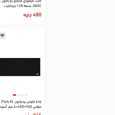
كارت ميموري مايكرو ريدراجون ،
SDXC، بسعة 128 جيجابايت،
لون اسود، موديل RU021A
480 جنيه
بادة ماوس ريدراجون Flick XL،
مقاس 900×400×4 مم، أسود
لوحة ماوس P032
715 جنيه