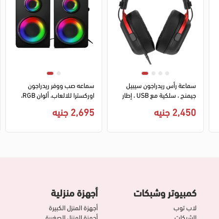
سماعة رأس ريدراجون سيبيل
سماعه صب ووفر ريدراجون
جيمنج ، سلكية مع USB ، إطار
اوركسترا للالعاب، ألوان RGB،
من الألومنيوم ، أسود ، H312
مقبس 3.5 مم، قطعتين، أسود،
2,450 جنيه
2,695 جنيه
GS811
كمبيوتر وشبكات
أجهزة منزلية
لاب توب
أجهزة المنزل الكبيرة
الشبكات
أجهزة المنزل الصغيرة