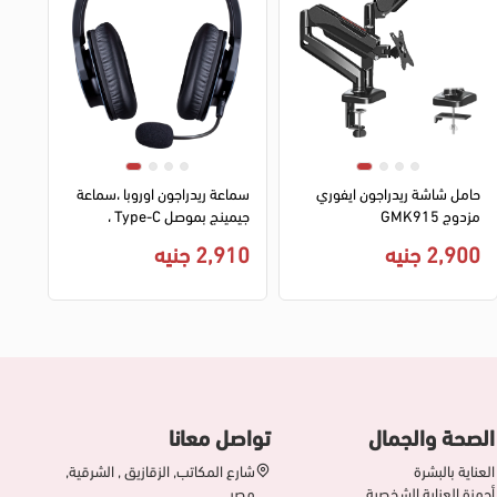
حامل شاشة ريدراجون ايفوري
سماعة ريدراجون اوروبا ،سماعة
مزدوج GMK915
جيمينج بموصل Type-C ،
ميكروفون ، أسود ، H720-C
2,900 جنيه
2,910 جنيه
الصحة والجمال
تواصل معانا
العناية بالبشرة
شارع المكاتب, الزقازيق , الشرقية,
أجهزة العناية الشخصية
مصر