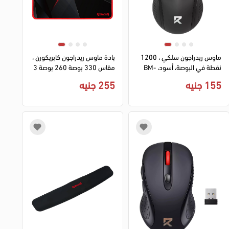
ماوس ريدراجون سلكي ، 1200
بادة ماوس ريدراجون كابريكورن ،
نقطة في البوصة، أسود، BM-
مقاس 330 بوصة 260 بوصة 3
4049
مم ، أسود × أحمر ،لوحة ماوس
155 جنيه
255 جنيه
P012