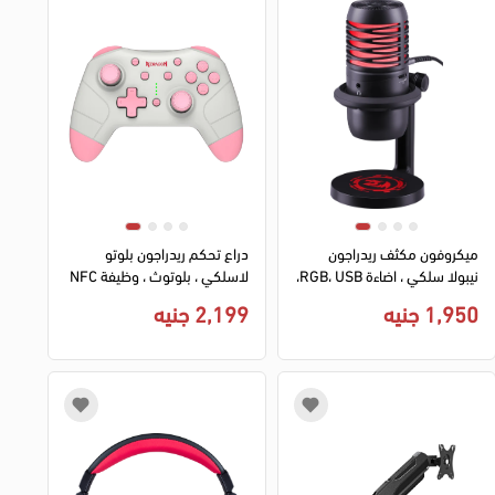
ميكروفون مكثف ريدراجون
دراع تحكم ريدراجون بلوتو
نيبولا سلكي ، اضاءة RGB، USB،
لاسلكي ، بلوتوث ، وظيفة NFC
اسود، GM211
، بطارية 600 مللي أمبير ،
1,950 جنيه
2,199 جنيه
سويتش وردي ، أبيض ، G815P