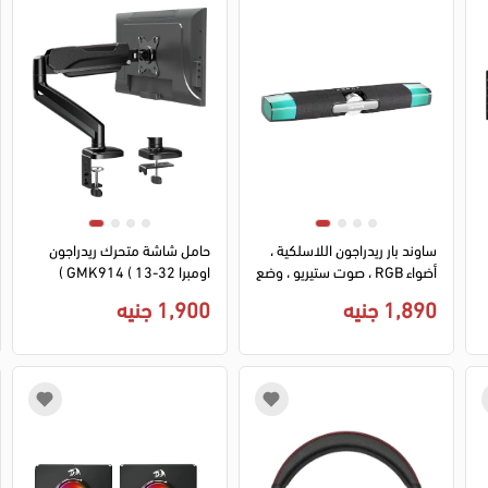
ساوند بار ريدراجون اللاسلكية ،
حامل شاشة متحرك ريدراجون
أضواء RGB ، صوت ستيريو ، وضع
اومبرا GMK914 ( 13-32 )
BT 5.0-USB ، أسود ، GS512
بوصة - اسود
1,890 جنيه
1,900 جنيه