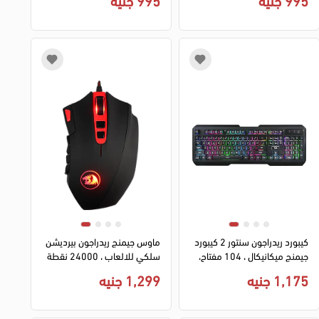
ابيض
اسود
كيبورد ريدراجون سنتور 2 كيبورد
ماوس جيمنج ريدراجون بيرديشن
جيمنج ميكانيكال ، 104 مفتاح،
سلكي للالعاب ، 24000 نقطة
اضاءة RGB، اتصال سلكي، اسود،
في البوصة، 18 زر، اضاءة RGB،
1,175 جنيه
1,299 جنيه
K506-1
اسود، M901W-1