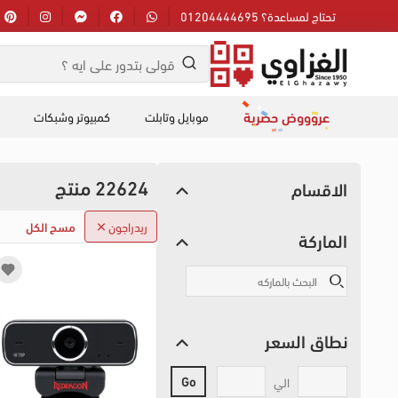
تحتاج لمساعدة؟ 01204444695
عروووض حصرية
موبايل وتابلت
كمبيوتر وشبكات
22624 منتج
الاقسام
ريدراجون
مسح الكل
الماركة
نطاق السعر
Go
الي