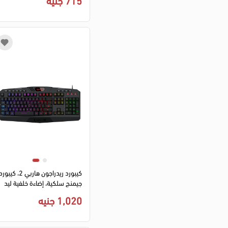
كيبورد ريدراجون هاربي 2، كيبور
جيمنج سلكية، إضاءة خلفية ليد
RGB، سوداء، K503RGB-1
1,020 جنيه