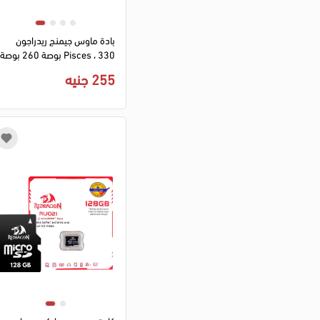
بادة ماوس جيمنج ريدراجون
Pisces ، 330 بوصة 260 بوصة
- 3 مم ، أسود × أحمر ،لوحة
255 جنيه
ماوس P016 للالعاب