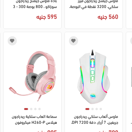
ماوس جيمنج ريدراجون فيزر
بادة ماوس جيمنج ريدراجون
سلكي، 3200 نقطة في البوصة،
سوزاكو ، 800 بوصة 300 - 3
6 أزرار، 2 أزرار جانبية، أسود،
مم ، أسود × أحمر ،لوحة ماوس
560 جنيه
595 جنيه
M609
P003 للالعاب
ماوس ألعاب سلكي ريدراجون
سماعة العاب سلكية ريدراجون
،
جريفين، 7 أزرار، دقة 7200 DPI،
هيلاس H260-P ميكروفون
اضاءة RGB، أبيض، M607W
مدمج موصل 3.5 ملم + USB -
790 جنيه
995 جنيه