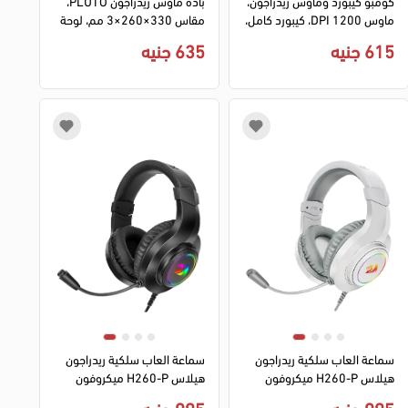
كومبو كيبورد وماوس ريدراجون،
بادة ماوس ريدراجون PLUTO،
ماوس 1200 DPI، كيبورد كامل،
مقاس 330×260×3 مم، لوحة
14 مفتاح fn أسود، BS-7092
ماوس باضاءة RGB، أسود،
615 جنيه
635 جنيه
P026
سماعة العاب سلكية ريدراجون
سماعة العاب سلكية ريدراجون
هيلاس H260-P ميكروفون
هيلاس H260-P ميكروفون
مدمج موصل 3.5 ملم + USB -
مدمج موصل 3.5 ملم + USB -
995 جنيه
995 جنيه