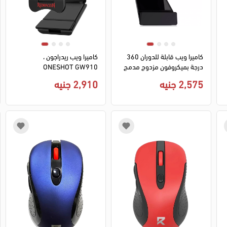
كاميرا ويب قابلة للدوران 360
كاميرا ويب ريدراجون ،
درجة بميكروفون مزدوج مدمج
ONESHOT GW910
ومنفذ USB 2 للسكايب
2,575 جنيه
2,910 جنيه
والكمبيوتر هيتمان من ريدراجون
GW800