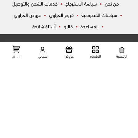
من نحن
سياسة الاسترجاع
خدمات الشحن والتوصيل
سياسات الخصوصية
فروع الغزاوي
عروض الغزاوي
المساعدة
ڤاليو
أسئلة شائعة
تواصل معانا
شارع المكاتب, الزقازيق , الشرقية, مصر
عرض علي الخريطه
الرئيسية
الاقسام
عروض
حسابي
السله
01204444695
01204444696
01099446677
تابعنا على مواقع التواصل الإجتماعي