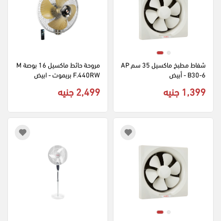
شفاط مطبخ ماكسيل 35 سم AP
مروحة حائط ماكسيل 16 بوصة M
B30-6 - أبيض
F.440RW بريموت - ابيض
1,399 جنيه
2,499 جنيه