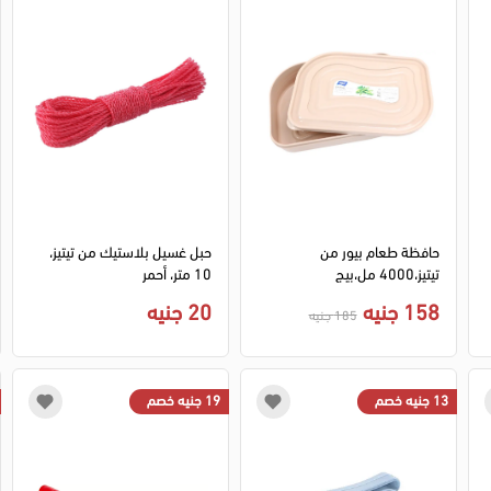
حافظة طعام بيور من
حبل غسيل بلاستيك من تيتيز،
تيتيز،4000 مل،بيج
10 متر، أحمر
158 جنيه
20 جنيه
185 جنيه
13 جنيه خصم
19 جنيه خصم