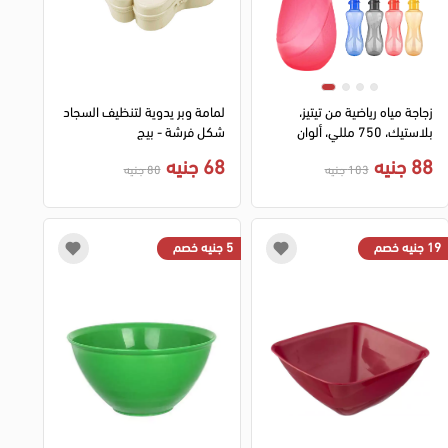
زجاجة مياه رياضية من تيتيز،
لمامة وبر يدوية لتنظيف السجاد
بلاستيك، 750 مللي، ألوان
شكل فرشة - بيج
متعددة
88 جنيه
68 جنيه
103 جنيه
80 جنيه
19 جنيه خصم
5 جنيه خصم