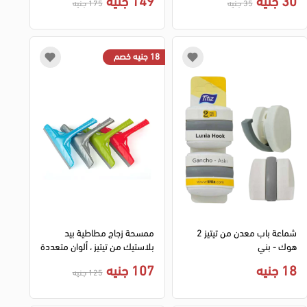
35 جنيه
175 جنيه
18 جنيه خصم
شماعة باب معدن من تيتيز 2
ممسحة زجاج مطاطية بيد
هوك - بني
بلاستيك من تيتيز ، ألوان متعددة
18 جنيه
107 جنيه
125 جنيه