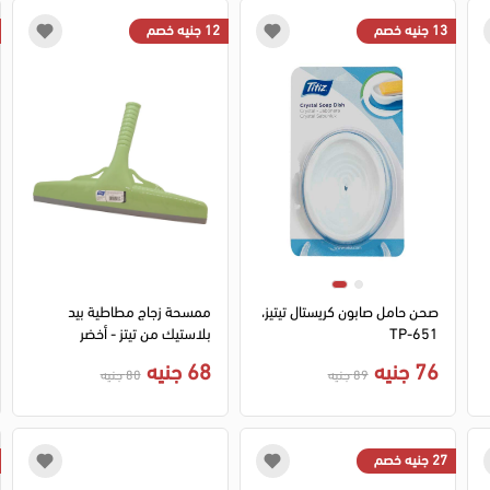
13 جنيه خصم
12 جنيه خصم
صحن حامل صابون كريستال تيتيز،
ممسحة زجاج مطاطية بيد
TP-651
بلاستيك من تيتز - أخضر
76 جنيه
68 جنيه
89 جنيه
80 جنيه
27 جنيه خصم