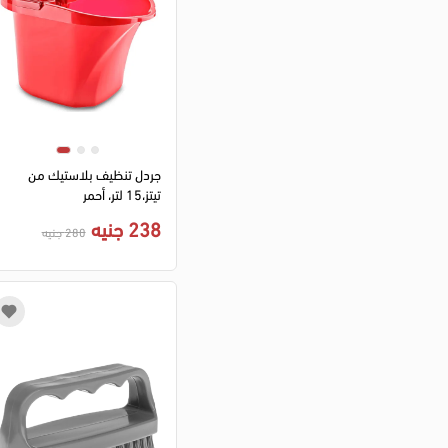
جردل تنظيف بلاستيك من
تيتز،15 لتر، أحمر
238 جنيه
280 جنيه