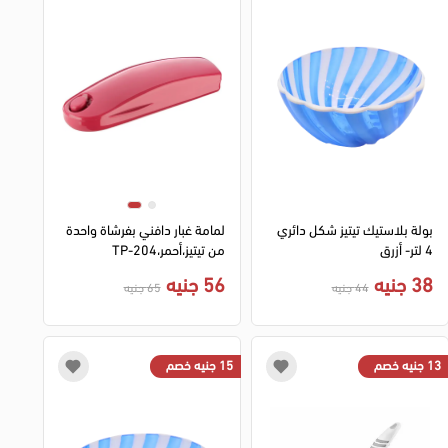
بولة بلاستيك تيتيز شكل دائري
لمامة غبار دافني بفرشاة واحدة
4 لتر- أزرق
من تيتيز،أحمر،TP-204
38 جنيه
56 جنيه
44 جنيه
65 جنيه
13 جنيه خصم
15 جنيه خصم