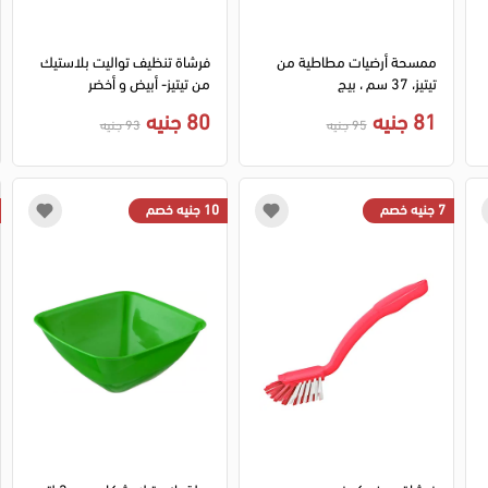
ممسحة أرضيات مطاطية من
فرشاة تنظيف تواليت بلاستيك
تيتيز، 37 سم ، بيج
من تيتيز- أبيض و أخضر
81 جنيه
80 جنيه
95 جنيه
93 جنيه
7 جنيه خصم
10 جنيه خصم