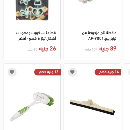
حافظة ثلج مزدوجة من
قطاعة بسكويت ومعجنات
تيتيز،بيج،AP-9001
أشكال تيتز 6 قطع - أخضر
89 جنيه
26 جنيه
104 جنيه
30 جنيه
14 جنيه خصم
13 جنيه خصم