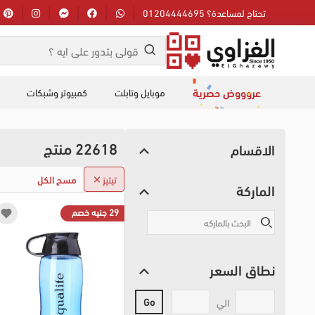
تحتاج لمساعدة؟ 01204444695
عروووض حصرية
موبايل وتابلت
كمبيوتر وشبكات
22618 منتج
الاقسام
تيتيز
مسح الكل
الماركة
29 جنيه خصم
نطاق السعر
Go
الي