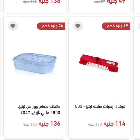
57 جنيه
162 جنيه
19 جنيه خصم
24 جنيه خصم
فرشاة ارضيات خشنة تيتيز - 503
حافظة طعام بيور من تيتيز،
2800 مللي ،أزرق، 9047
114 جنيه
136 جنيه
133 جنيه
160 جنيه