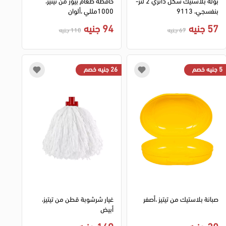
بولة بلاستيك شكل دائري 2 لتر-
حافظة طعام بيور من تيتيز،
بنفسجي، 9113
1000مللي ،ألوان
57 جنيه
94 جنيه
67 جنيه
110 جنيه
5 جنيه خصم
26 جنيه خصم
صبانة بلاستيك من تيتيز ،أصفر
غيار شرشوبة قطن من تيتيز،
أبيض
30 جنيه
149 جنيه