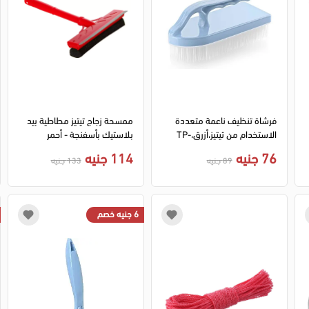
فرشاة تنظيف ناعمة متعددة
ممسحة زجاج تيتيز مطاطية بيد
الاستخدام من تيتيز،أزرق،TP-
بلاستيك بأسفنجة - أحمر
150
76 جنيه
114 جنيه
89 جنيه
133 جنيه
6 جنيه خصم