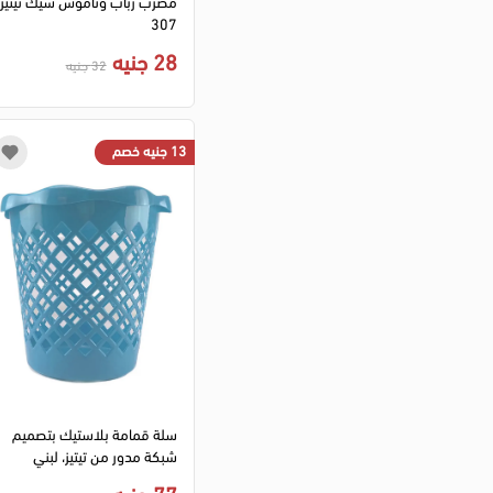
مضرب زباب وناموس شيك تيتيز
307
28 جنيه
32 جنيه
13 جنيه خصم
سلة قمامة بلاستيك بتصميم
شبكة مدور من تيتيز، لبني
77 جنيه