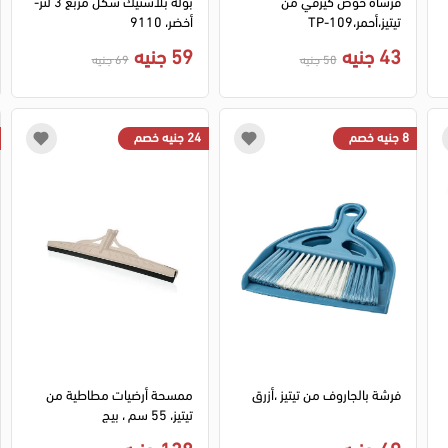
فرشاة حوض كيرفي من
بولة بلاستيك شكل مربع 3 لتر-
تيتيز،أحمر،TP-109
أخضر، 9110
43 جنيه
59 جنيه
50 جنيه
69 جنيه
8 جنيه خصم
24 جنيه خصم
فرشة بالجاروف من تيتيز ،أزرق
ممسحة أرضيات مطاطية من
تيتيز، 55 سم ، بيج
49 جنيه
138 جنيه