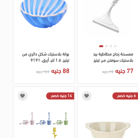
ممسحة زجاج مطاطية بيد
بولة بلاستيك شكل دائري من
بلاستيك سوفتن من تيتيز
تيتيز، 1.6 لتر، أزرق، 9191
،متعدد اللألوان
77 جنيه
88 جنيه
90 جنيه
103 جنيه
6 جنيه خصم
14 جنيه خصم