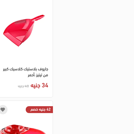
جاروف بلاستيك كلاسيك كبير
من تيتيز ،أحمر
34 جنيه
40 جنيه
42 جنيه خصم