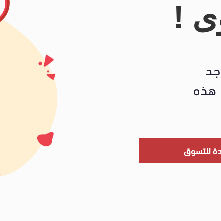
ى !
جد
هذه
دة للتسوق