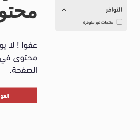
محتو
التوافر
منتجات غير متوفرة
عفوا ! لا يو
محتوى في 
الصفحة.
العو