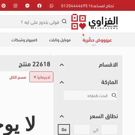
تحتاج لمساعدة؟ 01204444695
عروووض حصرية
موبايل وتابلت
كمبيوتر وشبكات
22618 منتج
الاقسام
لاجرمانيا
مسح الكل
الماركة
نطاق السعر
لا يو
Go
الي