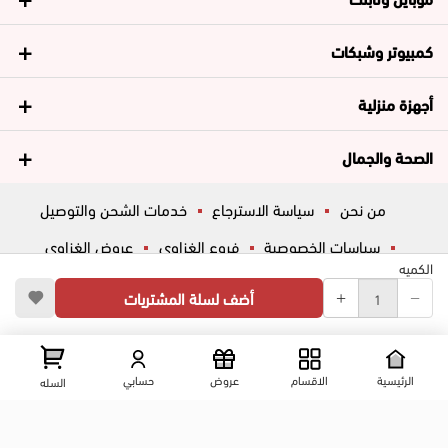
كمبيوتر وشبكات
أجهزة منزلية
الصحة والجمال
من نحن
سياسة الاسترجاع
خدمات الشحن والتوصيل
سياسات الخصوصية
فروع الغزاوي
عروض الغزاوي
الكميه
المساعدة
ڤاليو
أسئلة شائعة
أضف لسلة المشتريات
تواصل معانا
شارع المكاتب, الزقازيق , الشرقية, مصر
عرض علي الخريطه
الرئيسية
الاقسام
عروض
حسابي
السله
01204444695
01204444696