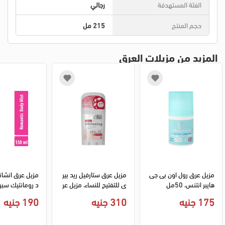
الفئة المستهدفة
رجالي
حجم المنتج
215 مل
المزيد من مزيلات العرق
مزيل عرق رول اون بى جى 
مزيل عرق ستارفيل ريد بير
مزيل عرق انشانت
هايبر انتنس، 50مل
ى للتفتيح للنساء، مزيل عر
ق ستيك، 60 جم
- 150 مل
175 جنيه
310 جنيه
190 جنيه