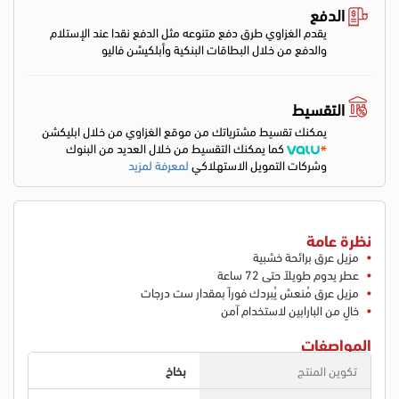
الدفع
يقدم الغزاوي طرق دفع متنوعه مثل الدفع نقدا عند الإستلام
والدفع من خلال البطاقات البنكية وأبلكيشن فاليو
التقسيط
يمكنك تقسيط مشترياتك من موقع الغزاوي من خلال ابليكشن
كما يمكنك التقسيط من خلال العديد من البنوك
وشركات التمويل الاستهلاكي
لمعرفة لمزيد
نظرة عامة
مزيل عرق برائحة خشبية
عطر يدوم طويلاً حتى 72 ساعة
مزيل عرق مُنعش يُبردك فوراً بمقدار ست درجات
خالٍ من البارابين لاستخدام آمن
المواصفات
تكوين المنتج
بخاخ