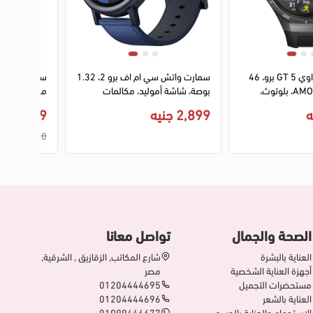
3
4
1
2
3
4
ساعة سمارت هواوي GT 5 برو، 46
سمارت واتش سي ام اف برو 2، 1.32
ملم، شاشة AMOLED، بلوتوث،
بوصة، شاشة أموليد، مكالمات
وار من المطاط
بلوتوث، مقاومة للماء، أزرق، D398
مقاومة للماء
2,899 جنيه
19,999 جنيه
JNA-B29
21,000 جنيه
الصحة والجمال
تواصل معانا
العناية بالبشرة
شارع المكاتب, الزقازيق , الشرقية,
أجهزة العناية الشخصية
مصر
مستحضرات التجميل
01204444695
العناية بالشعر
01204444696
الاستحمام والعناية بالجسم
01099446677