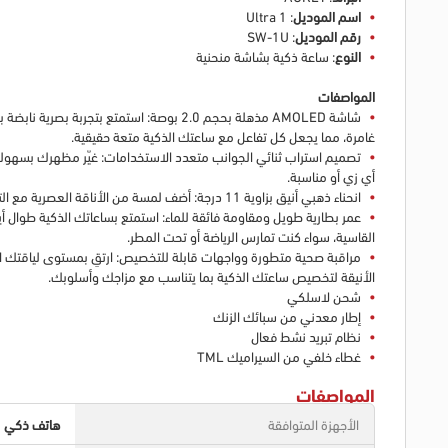
اسم الموديل
: 1 Ultra
رقم الموديل
: SW-1U
النوع
: ساعة ذكية بشاشة منحنية
المواصفات
غامرة، مما يجعل كل تفاعل مع ساعتك الذكية متعة حقيقية.
أي زي أو مناسبة.
انحناء ذهبي أنيق بزاوية 11 درجة: أضف لمسة من الأناقة العصرية مع التصميم المنحني الذهبي بزاوية 11 درجة. لا يُحسّن هذا المظهر الأنيق والمستقبلي جمالية الساعة الذكية فحسب، بل يضمن أيضًا ملاءمة مريحة على معصمك.
القاسية، سواء كنت تمارس الرياضة أو تحت المطر.
الأنيقة لتخصيص ساعتك الذكية بما يتناسب مع مزاجك وأسلوبك.
شحن لاسلكي
إطار معدني من سبائك الزنك
نظام تبريد نشط فعال
غطاء خلفي من السيراميك TML
المواصفات
الأجهزة المتوافقة
هاتف ذكي