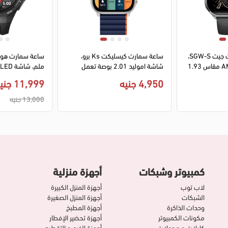
1
2
3
4
1
2
3
4
سمارت واتش سمارت جيت SGW-S،
ساعة سمارت كيسليكت Ks برو،
شاشة لمس AMOLED مقاس 1.93
شاشة اموليد 2.01 بوصة تعمل
صة، بلوتوث V5.2، مقاومة للماء
باللمس، بطارية 300 مللي أمبير،
مقاومة للمياة، س
4,950 جنيه
11,999 جنيه
 بطارية 200 مللي أمبير، لون
بلوتوث، ازرق×فضي
الفلوري، أسود، VLI-B29
13,000 جنيه
كمبيوتر وشبكات
أجهزة منزلية
لاب توب
أجهزة المنزل الكبيرة
الشبكات
أجهزة المنزل الصغيرة
وحدات الذاكرة
أجهزة المطبخ
مكونات الكمبيوتر
أجهزة تحضير الإفطار
كابلات و محولات
أجهزة الفرم و التقطيع