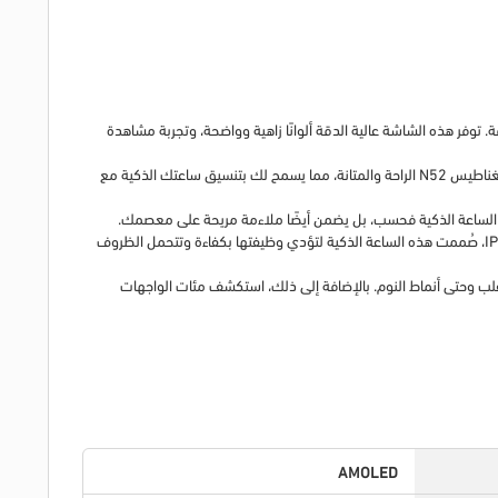
ة AMOLED الجديدة كليًا بحجم 2.0 بوصة، بتصميمها المنحني فائق النحافة. ​​توفر هذه الشاشة عالية الدقة ألوانًا زاهية وواضحة، وتجربة مشاهدة
تصميم استراب ثنائي الجوانب متعدد الاستخدامات: غيّر مظهرك بسهولة بفضل التصميم ثنائي الجوانب وخيارات الألوان الأربعة. يوفر سوار السيليكون الفاخر والمغناطيس N52 الراحة والمتانة، مما يسمح لك بتنسيق ساعتك الذكية مع
عمر بطارية طويل ومقاومة فائقة للماء: استمتع بساعاتك الذكية طوال أيامك المزدحمة مع عمر بطارية يصل إلى 15 يومًا. بفضل مقاومتها العالية للماء بمعيار IP67، صُممت هذه الساعة الذكية لتؤدي وظيفتها بكفاءة وتتحمل الظروف
ة شاملة بزاوية 360 درجة، تتتبع كل شيء بدءًا من معدل ضربات القلب وحتى أنماط النوم. بالإضافة إلى ذلك، استكشف مئات الواجهات
AMOLED