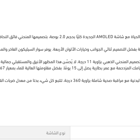
شاشة AMOLED مذهلة بحجم 2.0 بوصة: استمتع بتجربة بصرية نابضة بالحياة مع شاش
مراقبة صحية متطورة وواجهات قابلة للتخصيص: ارتقِ بمستوى لياقتك البدنية مع مراقبة صحي
نوع الشاشة