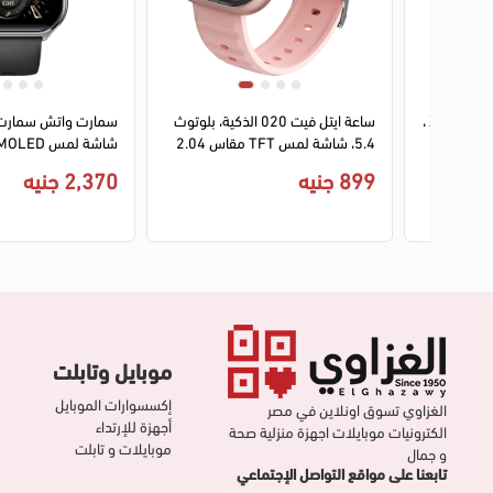
1
2
3
4
1
2
3
4
ساعة انفينيكس الذكية XWatch N4 ،
ساعة ايتل فيت 020 الذكية، بلوتوث
شاشة لمس HD مقاس 1.39 بوصة،
5.4، شاشة لمس TFT مقاس 2.04
بلوتوث V5.3، مقاومة للماء IP68،
بوصة، مقاومة للماء، سوار سيليكون،
بو
899 جنيه
2,370 جنيه
، سوار
بطارية 220 مللي أمبير، لون ذهبي
IP68،
وردي، ISW-020B
أسود
موبايل وتابلت
إكسسوارات الموبايل
الغزاوي تسوق اونلاين في مصر
أجهزة للإرتداء
الكترونيات موبايلات اجهزة منزلية صحة
موبايلات و تابلت
و جمال
تابعنا على مواقع التواصل الإجتماعي