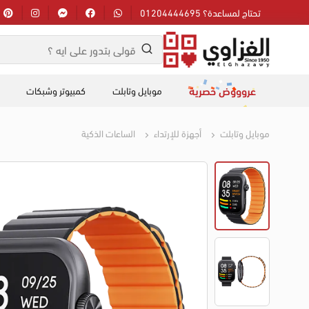
تحتاج لمساعدة؟ 01204444695
عروووض حصرية
موبايل وتابلت
كمبيوتر وشبكات
موبايل وتابلت
أجهزة للإرتداء
الساعات الذكية