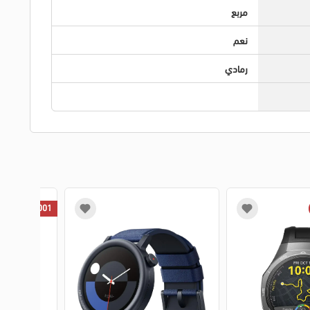
مربع
نعم
رمادي
1001 جنيه خصم