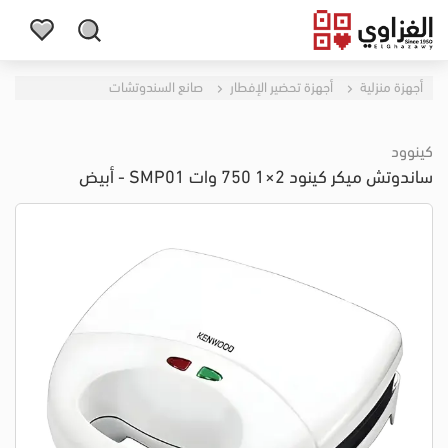
أجهزة منزلية
أجهزة تحضير الإفطار
صانع السندوتشات
كينوود
ساندوتش ميكر كينود 2×1 750 وات SMP01 - أبيض