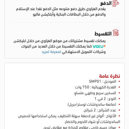
الدفع
يقدم الغزاوي طرق دفع متنوعه مثل الدفع نقدا عند الإستلام
والدفع من خلال البطاقات البنكية وأبلكيشن فاليو
التقسيط
يمكنك تقسيط مشترياتك من موقع الغزاوي من خلال ابليكشن
كما يمكنك التقسيط من خلال العديد من البنوك
وشركات التمويل الاستهلاكي
لمعرفة لمزيد
نظرة عامة
الموديل : SMP01
القدرة الكهربائية : 750 وات
لتسخين سريع وطهي متساوٍ.
النوع : 2 في 1
(صانعة ساندوتشات توستر/جريل).
عدد الشرائح : 2 شرائح.
الألواح : ألواح غير لاصقة سهلة التنظيف، يمكن استخدامها لتحميص
الساندوتشات أو شواء اللحوم والخضار.
مواد: جسم خارجي مقاوم للحرارة مع مقابض تبريد.