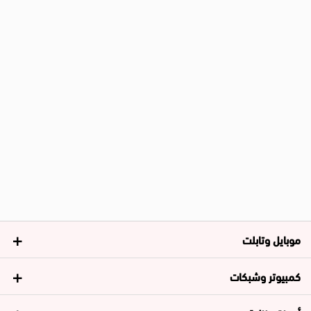
موبايل وتابلت
كمبيوتر وشبكات