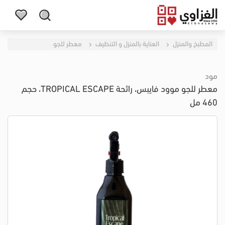
المطبخ والمنزل
العناية بالمنزل و التنظيف
معطر للجو
مود
معطر للجو موود فايبس، رائحة TROPICAL ESCAPE، حجم
460 مل