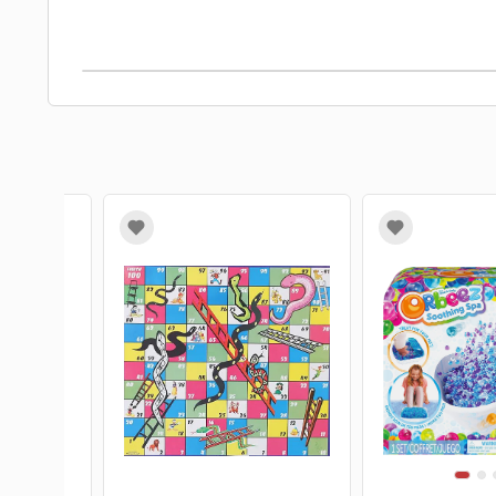
3
4
1
2
3
4