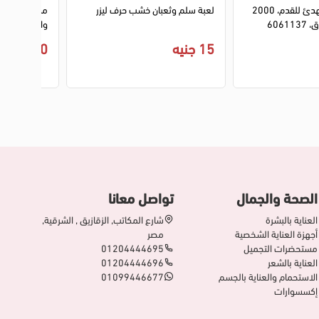
لعبة أوربيز سبا مهدئ للقدم، 2000
لعبة سلم وثعبان خشب حرف ليزر
مدفع بابلز ر
6061
والتثبيت، إضاء
456-24
15 جنيه
750 جنيه
الصحة والجمال
تواصل معانا
العناية بالبشرة
شارع المكاتب, الزقازيق , الشرقية,
أجهزة العناية الشخصية
مصر
مستحضرات التجميل
01204444695
العناية بالشعر
01204444696
الاستحمام والعناية بالجسم
01099446677
إكسسوارات