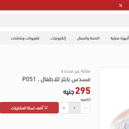
أجهزة منزلية
الصحة والجمال
إلكترونيات
تلفزيونات وشاشات
ماركة غير محددة
مسدس بابلز للاطفال ، P051
295
جنيه
الكميه
أضف لسلة المشتريات