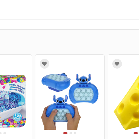
1
2
3
4
1
2