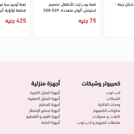
كل جبنة -
لعبة بوب إيت للأطفال، تصميم
استيتش، ألوان متعددة، 509-508
قطعة لؤلؤية، أزرق، 137
75 جنيه
425 جنيه
كمبيوتر وشبكات
أجهزة منزلية
لاب توب
أجهزة المنزل الكبيرة
الشبكات
أجهزة المنزل الصغيرة
وحدات الذاكرة
أجهزة المطبخ
مكونات الكمبيوتر
أجهزة تحضير الإفطار
كابلات و محولات
أجهزة الفرم و التقطيع
ملحقات كمبيوتر و لاب توب
أجهزة الخلط