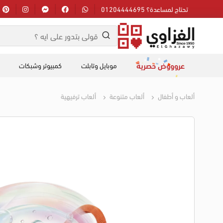
تحتاج لمساعدة؟ 01204444695
عروووض حصرية
موبايل وتابلت
كمبيوتر وشبكات
ألعاب و أطفال
ألعاب متنوعة
ألعاب ترفيهية