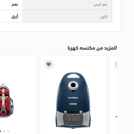
مع كيس
نعم
اللون
أزرق
المزيد من مكنسه كهربا
1
2
3
4
1
2
3
4