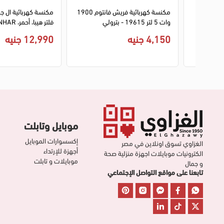
 ديكر
مكنسة كهربائية فريش فانتوم 1900
وات 5 لتر 19615 - بترولي
فلتر هيبا، أحمر، VK7320NHAR
4,150 جنيه
12,990 جنيه
موبايل وتابلت
إكسسوارات الموبايل
الغزاوي تسوق اونلاين في مصر
أجهزة للإرتداء
الكترونيات موبايلات اجهزة منزلية صحة
موبايلات و تابلت
و جمال
تابعنا على مواقع التواصل الإجتماعي