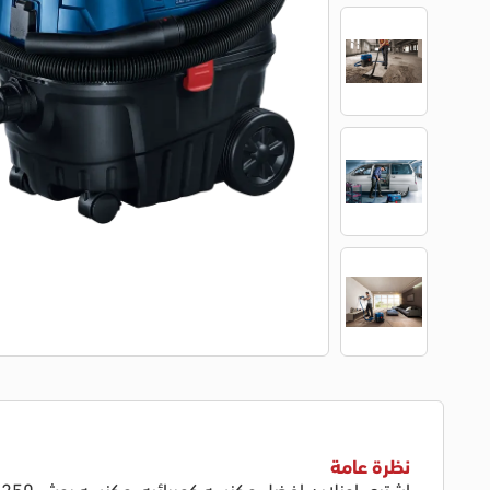
نظرة عامة
اشتري اونلاين افضل مكنسه كهربائيه، مكنسه بوش 1250 وات، من الغزاوي بافضل