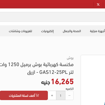
أجهزة منزلية
الصحة والجمال
إلكترونيات
تلفزيونات وشاشات
بوش
لتر GAS12-25PL - ازرق
16,265
جنيه
الكميه
أضف لسلة المشتريات