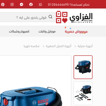
تحتاج لمساعدة؟ 01204444695
عروووض حصرية
موبايل وتابلت
كمبيوتر وشبكات
أجهزة منزلية
أجهزة المنزل الصغيرة
مكنسه كهربا