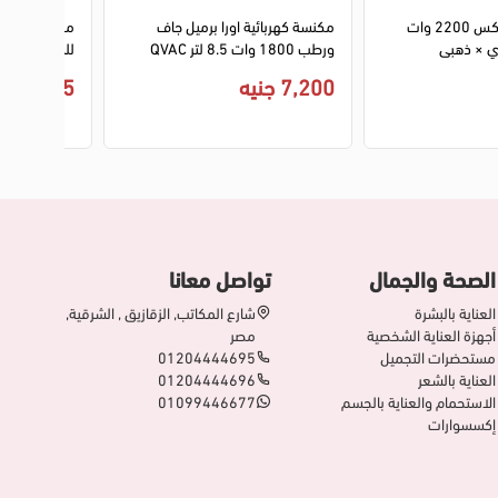
مكنسة فريش ماكس 2200 وات
مكنسة كهربائية اورا برميل جاف
مكنسة كهربائي
ورطب 1800 وات 8.5 لتر QVAC
114H - تركي - اخضر
ازرق
7,200 جنيه
885 جنيه
الصحة والجمال
تواصل معانا
العناية بالبشرة
شارع المكاتب, الزقازيق , الشرقية,
أجهزة العناية الشخصية
مصر
مستحضرات التجميل
01204444695
العناية بالشعر
01204444696
الاستحمام والعناية بالجسم
01099446677
إكسسوارات