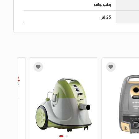
رطب ,جاف
25 لتر
1
2
3
4