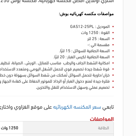
مواصفات
مكنسه كهربائيه بوش:
الموديل : GAS12-25PL
القوة : 1250 وات
السعة : 25 لتر
مقسمة الي :-
السعة الصافية للسوائل : 15 لترًا.
السعة الصافية لكيس الغبار : 20 لترًا.
امكانية الشفط الجاف والرطب مناسب للمنازل ، الورش ، الصيانة، تنظيف بع
قوة شفط جيدة تصميم قوي لتحمل الشغل اليومي ومتعدد الاستخدام
خزان/حاوية تتحمل السوائل تُمكنك من شفط السوائل بسهولة دون خطر
فلترة جيدة لمنع دخول الغبار أو الرذاذ للموتور الحفاظ على كفاءة الجهاز 
تصميم عملي وسهل الاستخدام للنقل والتخزين.
تابعي
سعر المكنسه الكهربائيه
على موقع الغزاوي واختاري
المواصفات
الطاقة
1250 وات