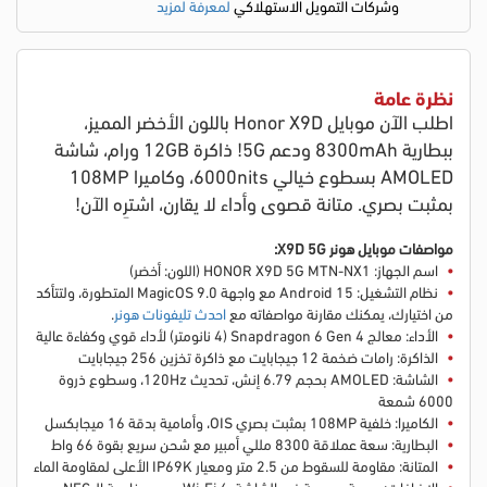
وشركات التمويل الاستهلاكي
لمعرفة لمزيد
نظرة عامة
اطلب الآن موبايل Honor X9D باللون الأخضر المميز،
ببطارية 8300mAh ودعم 5G! ذاكرة 12GB ورام، شاشة
AMOLED بسطوع خيالي 6000nits، وكاميرا 108MP
بمثبت بصري. متانة قصوى وأداء لا يقارن، اشترِه الآن!
مواصفات موبايل هونر X9D 5G:
اسم الجهاز: HONOR X9D 5G MTN-NX1 (اللون: أخضر)
نظام التشغيل: Android 15 مع واجهة MagicOS 9.0 المتطورة
، ولتتأكد
من اختيارك، يمكنك مقارنة مواصفاته مع
احدث تليفونات هونر
.
الأداء: معالج Snapdragon 6 Gen 4 (4 نانومتر) لأداء قوي وكفاءة عالية
الذاكرة: رامات ضخمة 12 جيجابايت مع ذاكرة تخزين 256 جيجابايت
الشاشة: AMOLED بحجم 6.79 إنش، تحديث 120Hz، وسطوع ذروة
6000 شمعة
الكاميرا: خلفية 108MP بمثبت بصري OIS، وأمامية بدقة 16 ميجابكسل
البطارية: سعة عملاقة 8300 مللي أمبير مع شحن سريع بقوة 66 واط
المتانة: مقاومة للسقوط من 2.5 متر ومعيار IP69K الأعلى لمقاومة الماء
الإضافات: بصمة مدمجة في الشاشة، Wi-Fi 6، ودعم خاصية الـ NFC