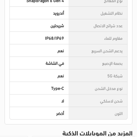
نوع المعالج
Snapdragon 6 Gen 4
نظام التشغيل
أندرويد
عدد شرائح الاتصال
شريحتين
مقاوم للماء
IP68/IP69
يدعم الشحن السريع
نعم
بصمة الإصبع
في الشاشة
شبكة 5G
نعم
نوع مدخل الشحن
Type-C
شحن لاسلكي
لا
اللون
أخضر
المزيد من الموبايلات الذكية