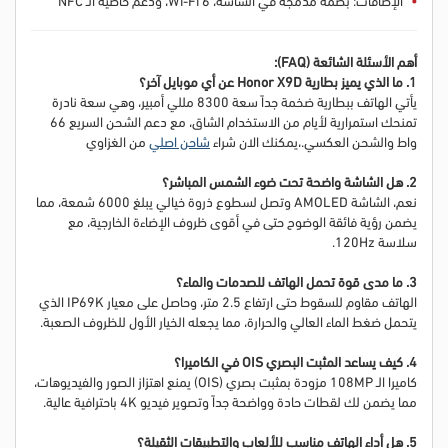
أهم الأسئلة الشائعة (FAQ):
1. ما الذي يميز بطارية Honor X9D عن أي موبايل آخر؟
يأتي الهاتف ببطارية ضخمة جداً سعة 8300 مللي أمبير، وهي سعة نادرة
تمنحك استمرارية لأيام من الاستخدام الشاق، مع دعم الشحن السريع 66
واط والشحن العكسي.
،
يمكنك الان شراء
شاحن اصلي
من الغزاوي
2. هل الشاشة واضحة تحت ضوء الشمس المباشر؟
نعم، الشاشة AMOLED وتصل لسطوع ذروة خيالي يبلغ 6000 شمعة، مما
يضمن رؤية فائقة الوضوح حتى في أقوى ظروف الإضاءة الخارجية، مع
سلاسة 120Hz.
3. ما مدى قوة تحمل الهاتف للصدمات والماء؟
الهاتف مقاوم للسقوط حتى ارتفاع 2.5 متر، وحاصل على معيار IP69K الذي
يتحمل ضغط الماء العالي والحرارة، مما يجعله الخيار الأول للظروف الصعبة.
4. كيف يساعد المثبت البصري OIS في الكاميرا؟
كاميرا الـ 108MP مزودة بمثبت بصري (OIS) يمنع اهتزاز الصور والفيديوهات،
مما يضمن لك لقطات حادة وواضحة جداً وتصوير فيديو 4K باحترافية عالية.
5. هل أداء الهاتف مناسب للألعاب والتطبيقات الثقيلة؟