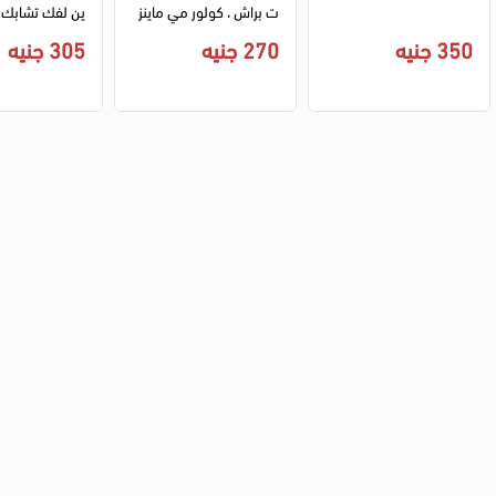
ت براش ، كولور مي ماينز
ويرلز
ويت براش
350 جنيه
270 جنيه
305 جنيه