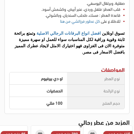
صقلية، وبرتقال اليوسفي.
قلب العطر: فلفل وردي، عنبر أبيض، وكشمش أسود.
قاعدة العطر : مسك، طحلب السنديان، وباتشولي.
للاطلاع على
كل عطور فرزاتشي من هنا
تسوق اونلاين
 افضل انواع البرفانات الرجالي الاصلية
 وتمتع برائحة 
ثابتة وقوية وراقية لكل المناسبات سواء للعمل او سهرة مميزة 
متوفرة الان فى الغزاوى فهو اختيارك الامثل لايجاد عطرك المميز 
بافضل الاسعار فى مصر.
المواصفات
نوع العطر
او دي بيرفيوم
نوع الرائحة
الحمضيات
حجم المنتج
100 مللي
المزيد من عطر رجالي
415 جنيه خصم
780 جنيه خصم
85 جنيه خصم