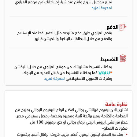
تمتع بتوصيل سريع وأمن عند شراء إحتياجاتك من موقع الغزاوي
لمعرفة لمزيد
الدفع
يقدم الغزاوي طرق دفع متنوعه مثل الدفع نقدا عند الإستلام
والدفع من خلال البطاقات البنكية وأبلكيشن فاليو
التقسيط
يمكنك تقسيط مشترياتك من موقع الغزاوي من خلال ابليكشن
كما يمكنك التقسيط من خلال العديد من البنوك
وشركات التمويل الاستهلاكي
لمعرفة لمزيد
نظرة عامة
اشترى الان برفيوم فرزاتشي رجالي افضل انواع البرفيوم الرجالي بمزيج من
الفخامة والكثافة يتميز برائحة ثابتة ومميزة وفخمة بافضل سعر في مصر.
عطر فرزاتشي
ايروس انرجي
برفان رجالي
او دي برفيوم، 100 مل
مكونات العطر:-
مقدمة العطر: ليمون، ليمون أخضر، جريب فروت، برتقال أحمر، برغموت