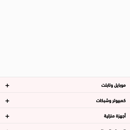
موبايل وتابلت
كمبيوتر وشبكات
أجهزة منزلية