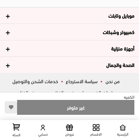
موبايل وتابلت
كمبيوتر وشبكات
أجهزة منزلية
الصحة والجمال
من نحن
سياسة الاسترجاع
خدمات الشحن والتوصيل
سياسات الخصوصية
فروع الغزاوي
عروض الغزاوي
الكميه
المساعدة
ڤاليو
أسئلة شائعة
غير متوفر
تواصل معانا
شارع المكاتب, الزقازيق , الشرقية, مصر
عرض علي الخريطه
الرئيسية
الاقسام
عروض
حسابي
السله